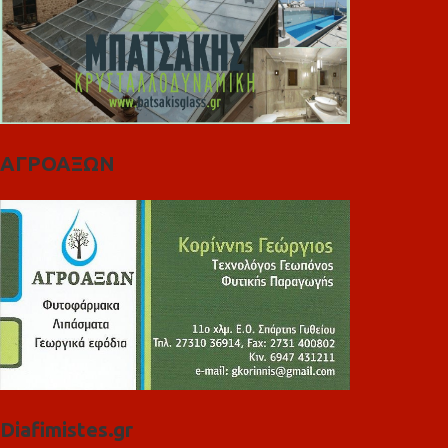
ΑΓΡΟΑΞΩΝ
Diafimistes.gr