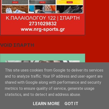
VOiD ΣΠΑΡΤΗ
This site uses cookies from Google to deliver its services
and to analyze traffic. Your IP address and user-agent are
shared with Google along with performance and security
metrics to ensure quality of service, generate usage
statistics, and to detect and address abuse.
LEARN MORE
GOT IT