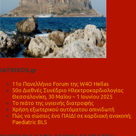
IATRIKOS.gr
11ο Πανελλήνιο Forum της W4O Hellas
50ο Διεθνές Συνέδριο Ηλεκτροκαρδιολογίας
Θεσσαλονίκη, 30 Μαΐου – 1 Ιουνίου 2025
Το πιάτο της υγιεινής διατροφής
Χρήση εξωτερικού αυτόματου απινιδωτή
Πώς να σώσεις ένα ΠΑΙΔΙ σε καρδιακή ανακοπή;
Paediatric BLS