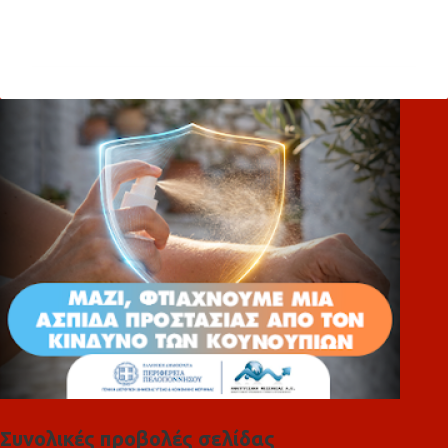
Σ
χ
ό
λ
ι
α
Συνολικές προβολές σελίδας