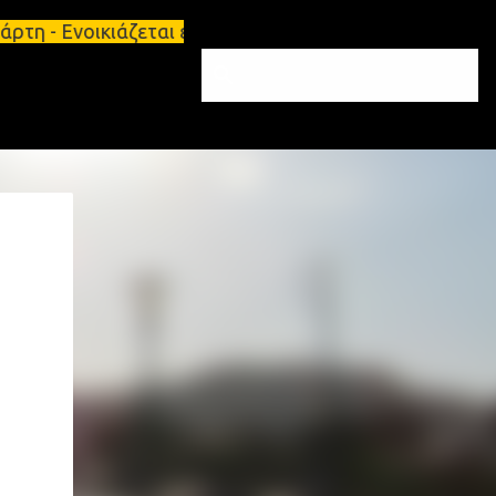
τη - Ενοικιάζεται επιπλωμένο διαμέρισμα 65τ.μ Σπά