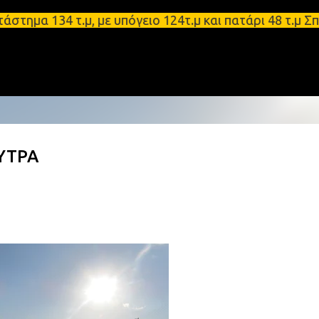
Μετάβαση στο κύριο περιεχόμενο
 134 τ.μ, με υπόγειο 124τ.μ και πατάρι 48 τ.μ Σπάρ
ΥΤΡΑ