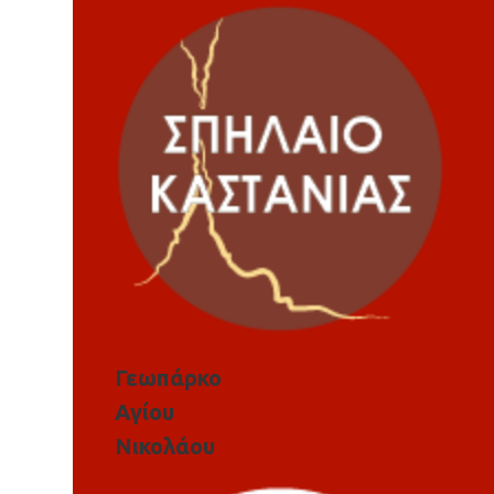
Γεωπάρκο
Αγίου
Νικολάου