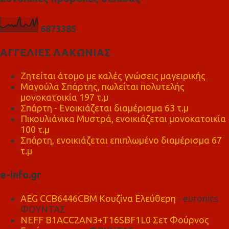
6
8
7
3
3
8
5
ΑΓΓΕΛΙΕΣ ΛΑΚΩΝΙΑΣ
Ζητείται άτομο με καλές γνώσεις μαγειρικής
Μαγούλα Σπάρτης, πωλείται πολυτελής
μονοκατοικία 197 τ.μ
Σπάρτη - Ενοικιάζεται διαμέρισμα 63 τ.μ
Πικουλιάνικα Μυστρά, ενοικιάζεται μονοκατοικία
100 τ.μ
Σπάρτη, ενοικιάζεται επιπλωμένο διαμέρισμα 67
τ.μ
e-info.gr
AEG CCB6446CBM Κουζίνα Ελεύθερη
- euronics
ΦΟΥΝΤΑΣ
NEFF B1ACC2AN3+T16SBF1L0 Σετ Φούρνος