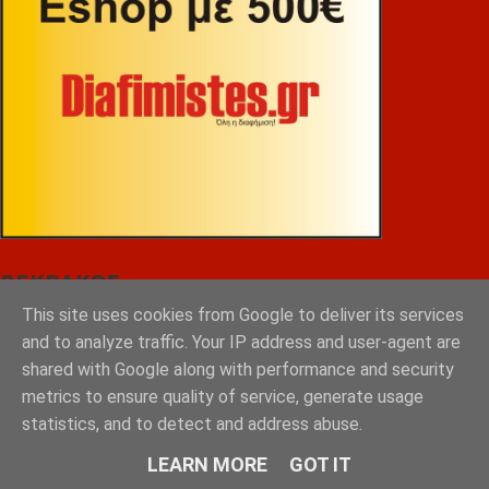
ΒΕΚΡΑΚΟΣ
This site uses cookies from Google to deliver its services
and to analyze traffic. Your IP address and user-agent are
shared with Google along with performance and security
metrics to ensure quality of service, generate usage
statistics, and to detect and address abuse.
LEARN MORE
GOT IT