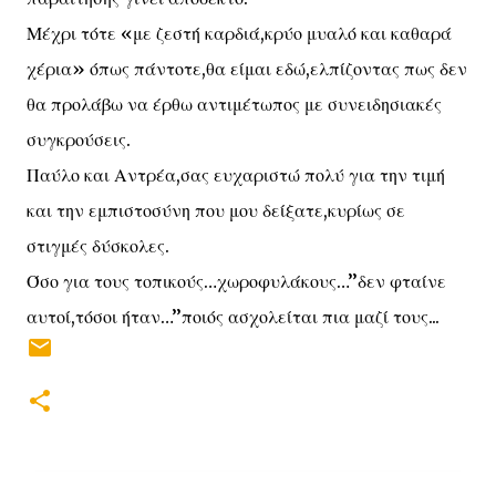
Μέχρι τότε «με ζεστή καρδιά,κρύο μυαλό και καθαρά
χέρια» όπως πάντοτε,θα είμαι εδώ,ελπίζοντας πως δεν
θα προλάβω να έρθω αντιμέτωπος με συνειδησιακές
συγκρούσεις.
Παύλο και Αντρέα,σας ευχαριστώ πολύ για την τιμή
και την εμπιστοσύνη που μου δείξατε,κυρίως σε
στιγμές δύσκολες.
Όσο για τους τοπικούς…χωροφυλάκους…’’δεν φταίνε
αυτοί,τόσοι ήταν…’’ποιός ασχολείται πια μαζί τους...