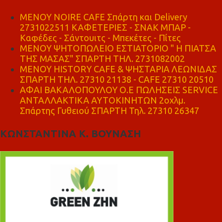
MENOY NOIRE CAFE Σπάρτη και Delivery
2731022511 ΚΑΦΕΤΕΡΙΕΣ - ΣΝΑΚ ΜΠΑΡ -
Καφέδες - Σάντουιτς - Μπεκέτες - Πίτες
ΜΕΝΟΥ ΨΗΤΟΠΩΛΕΙΟ ΕΣΤΙΑΤΟΡΙΟ " Η ΠΙΑΤΣΑ
ΤΗΣ ΜΑΣΑΣ" ΣΠΑΡΤΗ ΤΗΛ. 2731082002
ΜΕΝΟΥ HISTORY CAFE & ΨΗΣΤΑΡΙΑ ΛΕΩΝΙΔΑΣ
ΣΠΑΡΤΗ ΤΗΛ. 27310 21138 - CAFE 27310 20510
ΑΦΑΙ ΒΑΚΑΛΟΠΟΥΛΟΥ Ο.Ε ΠΩΛΗΣΕΙΣ SERVICE
ΑΝΤΑΛΛΑΚΤΙΚΑ ΑΥΤΟΚΙΝΗΤΩΝ 2οχλμ.
Σπάρτης Γυθειού ΣΠΑΡΤΗ Τηλ. 27310 26347
ΚΩΝΣΤΑΝΤΙΝΑ Κ. ΒΟΥΝΑΣΗ