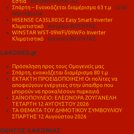
Εστία
- euronics ΦΟΥΝΤΑΣ
Σπάρτη – Ενοικιάζεται διαμέρισμα 63 τ.μ
- Grad
international
HISENSE CA35LR03G Easy Smart Inverter
Κλιματιστικό
- euronics ΦΟΥΝΤΑΣ
WINSTAR WST-09WFi/09WFo Inverter
Κλιματιστικό
- euronics ΦΟΥΝΤΑΣ
LAKONES.gr
Πρόσκληση προς τους Ομογενείς μας
Σπάρτη, ενοικιάζεται διαμέρισμα 80 τ.μ
ΕΚΤΑΚΤΗ ΠΡΟΕΙΔΟΠΟΙΗΣΗ! Οι πολίτες να
αποφεύγουν ενέργειες στην ύπαιθρο που
μπορούν να προκαλέσουν πυρκαγιά
ΣΑΪΝΟΠΟΥΛΕΙΟ: ΕΛΕΩΝΟΡΑ ΖΟΥΓΑΝΕΛΗ
ΤΕΤΑΡΤΗ 12 ΑΥΓΟΥΣΤΟΥ 2026
ΤΑ ΘΕΜΑΤΑ ΤΟΥ ΔΗΜΟΤΙΚΟΥ ΣΥΜΒΟΥΛΙΟΥ
ΣΠΑΡΤΗΣ 12 Αυγούστου 2026
ΟΔΗΓΟΣ ΛΑΚΩΝΙΑΣ