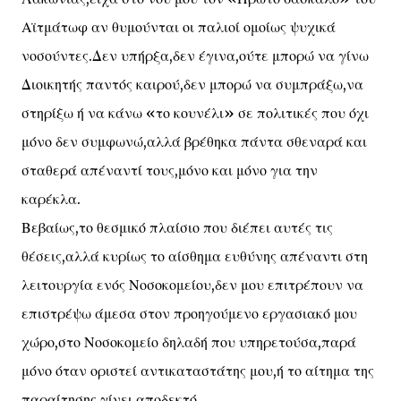
Αϊτμάτωφ αν θυμούνται οι παλιοί ομοίως ψυχικά
νοσούντες.Δεν υπήρξα,δεν έγινα,ούτε μπορώ να γίνω
Διοικητής παντός καιρού,δεν μπορώ να συμπράξω,να
στηρίξω ή να κάνω «το κουνέλι» σε πολιτικές που όχι
μόνο δεν συμφωνώ,αλλά βρέθηκα πάντα σθεναρά και
σταθερά απέναντί τους,μόνο και μόνο για την
καρέκλα.
Βεβαίως,το θεσμικό πλαίσιο που διέπει αυτές τις
θέσεις,αλλά κυρίως το αίσθημα ευθύνης απέναντι στη
λειτουργία ενός Νοσοκομείου,δεν μου επιτρέπουν να
επιστρέψω άμεσα στον προηγούμενο εργασιακό μου
χώρο,στο Νοσοκομείο δηλαδή που υπηρετούσα,παρά
μόνο όταν οριστεί αντικαταστάτης μου,ή το αίτημα της
παραίτησης γίνει αποδεκτό.