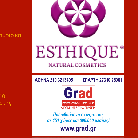
αύριο και
10
ρτης