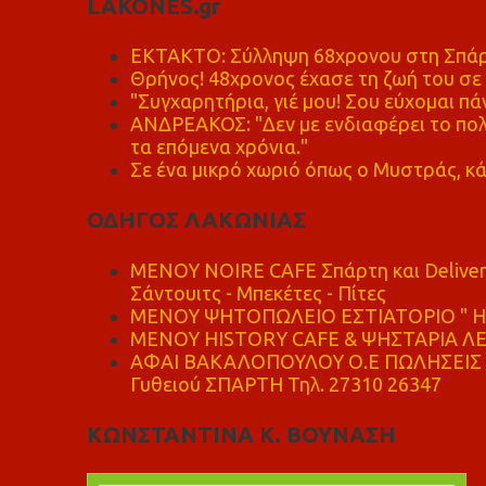
LAKONES.gr
ΕΚΤΑΚΤΟ: Σύλληψη 68χρονου στη Σπάρτ
Θρήνος! 48χρονος έχασε τη ζωή του σ
"Συγχαρητήρια, γιέ μου! Σου εύχομαι πάν
ΑΝΔΡΕΑΚΟΣ: "Δεν με ενδιαφέρει το πολι
τα επόμενα χρόνια."
Σε ένα μικρό χωριό όπως ο Μυστράς, κά
ΟΔΗΓΟΣ ΛΑΚΩΝΙΑΣ
MENOY NOIRE CAFE Σπάρτη και Delive
Σάντουιτς - Μπεκέτες - Πίτες
ΜΕΝΟΥ ΨΗΤΟΠΩΛΕΙΟ ΕΣΤΙΑΤΟΡΙΟ " Η 
ΜΕΝΟΥ HISTORY CAFE & ΨΗΣΤΑΡΙΑ ΛΕΩ
ΑΦΑΙ ΒΑΚΑΛΟΠΟΥΛΟΥ Ο.Ε ΠΩΛΗΣΕΙΣ 
Γυθειού ΣΠΑΡΤΗ Τηλ. 27310 26347
ΚΩΝΣΤΑΝΤΙΝΑ Κ. ΒΟΥΝΑΣΗ