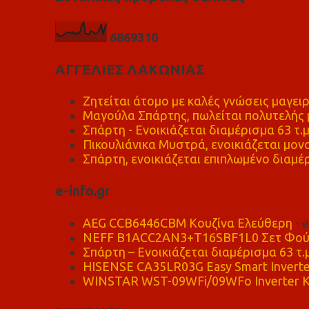
6
8
6
9
3
1
0
ΑΓΓΕΛΙΕΣ ΛΑΚΩΝΙΑΣ
Ζητείται άτομο με καλές γνώσεις μαγειρ
Μαγούλα Σπάρτης, πωλείται πολυτελής μ
Σπάρτη - Ενοικιάζεται διαμέρισμα 63 τ.
Πικουλιάνικα Μυστρά, ενοικιάζεται μονο
Σπάρτη, ενοικιάζεται επιπλωμένο διαμέρ
e-info.gr
AEG CCB6446CBM Κουζίνα Ελεύθερη
- 
NEFF B1ACC2AN3+T16SBF1L0 Σετ Φού
Σπάρτη – Ενοικιάζεται διαμέρισμα 63 τ.
HISENSE CA35LR03G Easy Smart Inverte
WINSTAR WST-09WFi/09WFo Inverter Κ