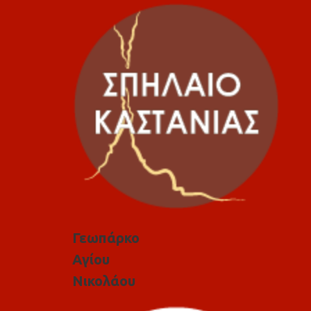
Γεωπάρκο
Αγίου
Νικολάου