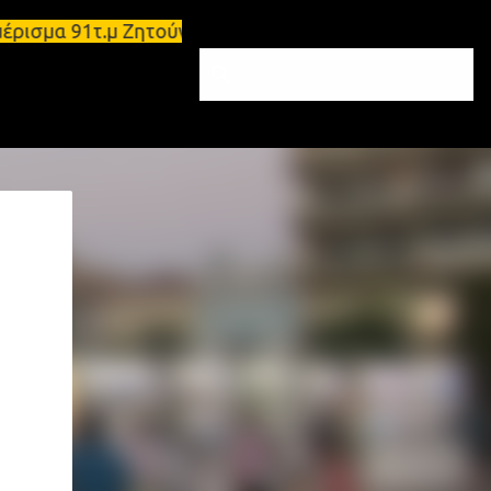
ιαμέρισμα 91τ.μ Ζητούνται υπάλληλοι σε Μολάους κα