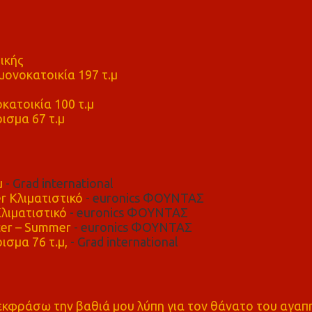
ικής
ονοκατοικία 197 τ.μ
μ
κατοικία 100 τ.μ
ισμα 67 τ.μ
μ
- Grad international
r Κλιματιστικό
- euronics ΦΟΥΝΤΑΣ
λιματιστικό
- euronics ΦΟΥΝΤΑΣ
er – Summer
- euronics ΦΟΥΝΤΑΣ
ισμα 76 τ.μ,
- Grad international
α εκφράσω την βαθιά μου λύπη για τον θάνατο του αγα