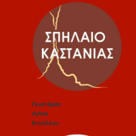
Γεωπάρκο
Αγίου
Νικολάου