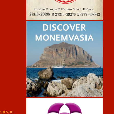
πημένου