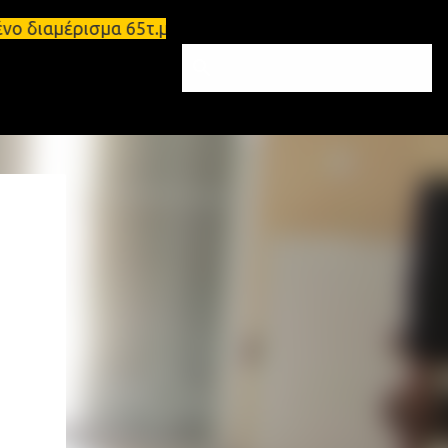
μένο διαμέρισμα 65τ.μ Σπάρτη - πωλείται τριάρι δι