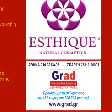
ής
νοικτή η
10
ρτης