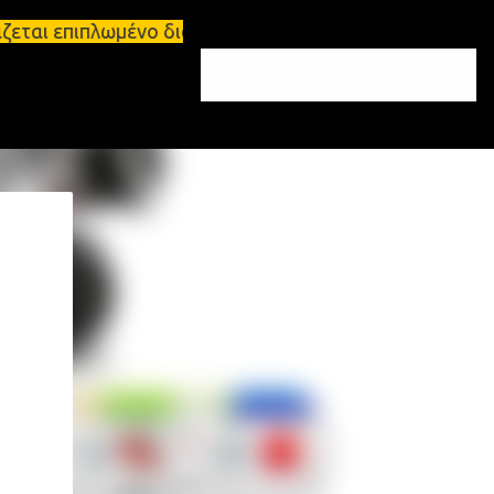
άζεται επιπλωμένο διαμέρισμα 65τ.μ Σπάρτη - πωλεί