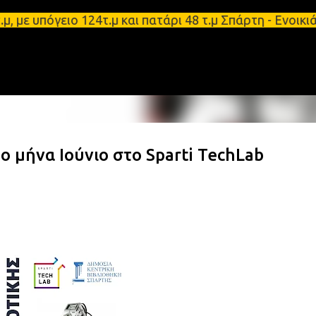
Μετάβαση στο κύριο περιεχόμενο
 υπόγειο 124τ.μ και πατάρι 48 τ.μ Σπάρτη - Ενοικι
ο μήνα Ιούνιο στο Sparti TechLab