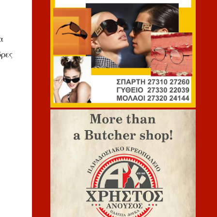
α
ώρες