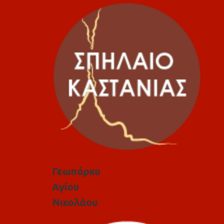
Γεωπάρκο
Αγίου
Νικολάου