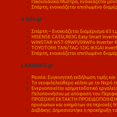
Πικουλιάνικα Μυστρά, ενοικιάζεται μονο
Σπάρτη, ενοικιάζεται επιπλωμένο διαμέρ
e-info.gr
Σπάρτη – Ενοικιάζεται διαμέρισμα 63 τ.
HISENSE CA35LR03G Easy Smart Inverte
WINSTAR WST-09WFi/09WFo Inverter Κ
TOYOTOMI TAN/TAG-12IG IKIGAI Invert
Σπάρτη, ενοικιάζεται επιπλωμένο διαμέρ
LAKONES.gr
Ρειχέα: Συγκινητική εκδήλωση τιμής και 
Το νεοφιλελεύθερο κόλπο με το Νερό τ
Ενεργοποιείται χρηματοδοτικό εργαλείο
Πελοποννήσου με απόφαση του Περιφε
ΠΡΟΣΟΧΗ! ΕΚΤΑΚΤΗ ΠΡΟΕΙΔΟΠΟΙΗΣΗ - 
προσώπων και οχημάτων σε περιοχές
Δαβάκης: Δημοσιεύτηκε η προκήρυξη το