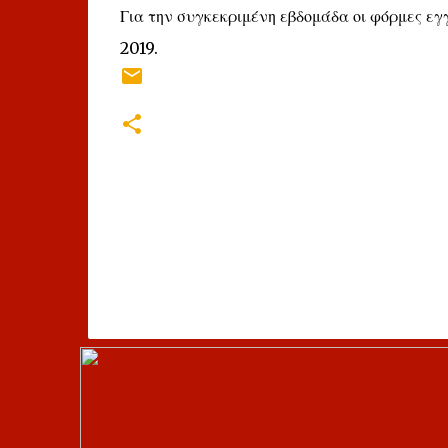
Για την συγκεκριμένη εβδομάδα οι φόρμες εγγ
2019.
Σ
χ
ό
λ
ι
α