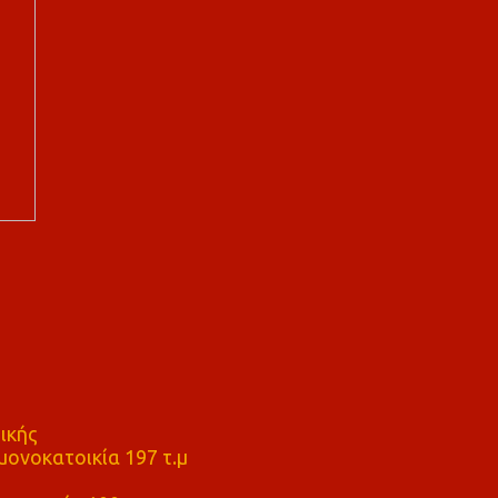
ικής
ονοκατοικία 197 τ.μ
μ