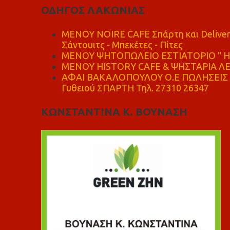
ΟΔΗΓΟΣ ΛΑΚΩΝΙΑΣ
MENOY NOIRE CAFE Σπάρτη και Delive
Σάντουιτς - Μπεκέτες - Πίτες
ΜΕΝΟΥ ΨΗΤΟΠΩΛΕΙΟ ΕΣΤΙΑΤΟΡΙΟ " Η 
ΜΕΝΟΥ HISTORY CAFE & ΨΗΣΤΑΡΙΑ ΛΕΩ
ΑΦΑΙ ΒΑΚΑΛΟΠΟΥΛΟΥ Ο.Ε ΠΩΛΗΣΕΙΣ 
Γυθειού ΣΠΑΡΤΗ Τηλ. 27310 26347
ΚΩΝΣΤΑΝΤΙΝΑ Κ. ΒΟΥΝΑΣΗ