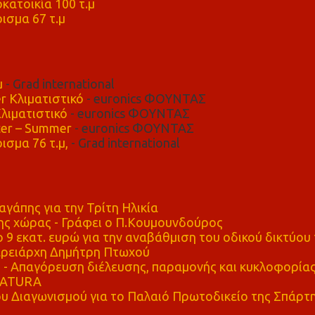
κατοικία 100 τ.μ
ισμα 67 τ.μ
μ
- Grad international
r Κλιματιστικό
- euronics ΦΟΥΝΤΑΣ
λιματιστικό
- euronics ΦΟΥΝΤΑΣ
er – Summer
- euronics ΦΟΥΝΤΑΣ
ισμα 76 τ.μ,
- Grad international
αγάπης για την Τρίτη Ηλικία
ης χώρας - Γράφει ο Π.Κουμουνδούρος
 9 εκατ. ευρώ για την αναβάθμιση του οδικού δικτύου 
ρειάρχη Δημήτρη Πτωχού
Απαγόρευση διέλευσης, παραμονής και κυκλοφορία
 NATURA
υ Διαγωνισμού για το Παλαιό Πρωτοδικείο της Σπάρτ