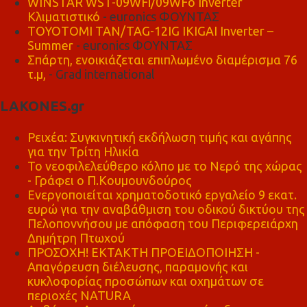
WINSTAR WST-09WFi/09WFo Inverter
Κλιματιστικό
- euronics ΦΟΥΝΤΑΣ
TOYOTOMI TAN/TAG-12IG IKIGAI Inverter –
Summer
- euronics ΦΟΥΝΤΑΣ
Σπάρτη, ενοικιάζεται επιπλωμένο διαμέρισμα 76
τ.μ,
- Grad international
LAKONES.gr
Ρειχέα: Συγκινητική εκδήλωση τιμής και αγάπης
για την Τρίτη Ηλικία
Το νεοφιλελεύθερο κόλπο με το Νερό της χώρας
- Γράφει ο Π.Κουμουνδούρος
Ενεργοποιείται χρηματοδοτικό εργαλείο 9 εκατ.
ευρώ για την αναβάθμιση του οδικού δικτύου της
Πελοποννήσου με απόφαση του Περιφερειάρχη
Δημήτρη Πτωχού
ΠΡΟΣΟΧΗ! ΕΚΤΑΚΤΗ ΠΡΟΕΙΔΟΠΟΙΗΣΗ -
Απαγόρευση διέλευσης, παραμονής και
κυκλοφορίας προσώπων και οχημάτων σε
περιοχές NATURA