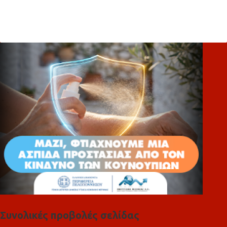
χ
ό
λ
ι
α
Συνολικές προβολές σελίδας