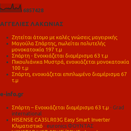
6
8
5
7
4
2
8
ΑΓΓΕΛΙΕΣ ΛΑΚΩΝΙΑΣ
Ζητείται άτομο με καλές γνώσεις μαγειρικής
Μαγούλα Σπάρτης, πωλείται πολυτελής
μονοκατοικία 197 τ.μ
Σπάρτη - Ενοικιάζεται διαμέρισμα 63 τ.μ
Πικουλιάνικα Μυστρά, ενοικιάζεται μονοκατοικία
100 τ.μ
Σπάρτη, ενοικιάζεται επιπλωμένο διαμέρισμα 67
τ.μ
e-info.gr
Σπάρτη – Ενοικιάζεται διαμέρισμα 63 τ.μ
- Grad
international
HISENSE CA35LR03G Easy Smart Inverter
Κλιματιστικό
- euronics ΦΟΥΝΤΑΣ