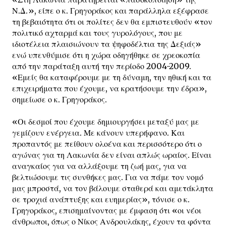
Ν.Δ.», είπε ο κ. Γρηγοράκος και παράλληλα εξέφρασε
τη βεβαιότητα ότι οι πολίτες δεν θα εμπιστευθούν «τον
πολιτικό αχταρμά και τους γυρολόγους, που με
ιδιοτέλεια πλαισιώνουν τα ψηφοδέλτια της Δεξιάς»
ενώ υπενθύμισε ότι η χώρα οδηγήθηκε σε χρεοκοπία
από την παράταξη αυτή την περίοδο 2004-2009.
«Εμείς θα καταφέρουμε με τη δύναμη, την ηθική και τα
επιχειρήματα που έχουμε, να κρατήσουμε την έδρα»,
σημείωσε ο κ. Γρηγοράκος.
«Οι δεσμοί που έχουμε δημιουργήσει μεταξύ μας με
γεμίζουν ενέργεια. Με κάνουν υπερήφανο. Και
προπαντός με πείθουν ολοένα και περισσότερο ότι ο
αγώνας για τη Λακωνία δεν είναι απλώς ωραίος. Είναι
αναγκαίος για να αλλάξουμε τη ζωή μας, για να
βελτιώσουμε τις συνθήκες μας. Για να πάμε τον νομό
μας μπροστά, να τον βάλουμε σταθερά και αμετάκλητα
σε τροχιά ανάπτυξης και ευημερίας», τόνισε ο κ.
Γρηγοράκος, επισημαίνοντας με έμφαση ότι «οι νέοι
άνθρωποι, όπως ο Νίκος Ανδρουλάκης, έχουν τα φόντα