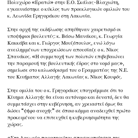
Πολυχώρο «Ερατώ» στην Ε.Ο. Σκάλας-Βλαχιώτη,
εγκαινιάστηκε ο κύκλος των προεκλογικών ομιλιών του
κ. Λεωνίδα Γρηγοράκου στη Λακωνία.
Στην αρχή της εκδήλωσης απηύθηναν χαιρετισμό οι
υποψήφιοι βουλευτές: κ. Βάσω Μανάκου, κ. Γεωργία
Κακκάβα και κ. Γιώργος Μουζόπουλος, ενώ λόγω
ανειλημμένων υποχρεώσεων απουσίαζε ο κ. Νίκος
Σπανάκος. «Η συμμετοχή των πολιτών επιβεβαιώνει
την παραμονή της βουλευτικής έδρας στο νομό μας»,
σημείωσε στο καλωσόρισμά του ο Γραμματέας της Ν.Ε.
του Κινήματος Αλλαγής Λακωνίας κ. Νίκος Κουφός.
Στην ομιλία του ο κ. Γρηγοράκος υπογράμμισε ότι το
Κίνημα Αλλαγής θα είναι αυτόνομο και δυνατό, δεν θα
συμμετάσχει στην κυβέρνηση, αν χρειαστεί όμως θα
δώσει “ψήφο ανοχής” σε όποιο κόμμα αναδειχθεί πρώτο
προκειμένου να επιτευχθεί η κυβερνησιμότητα της
χώρας.
«Στη Λακωνία παρατηρείται «πασοκοποίηση» της