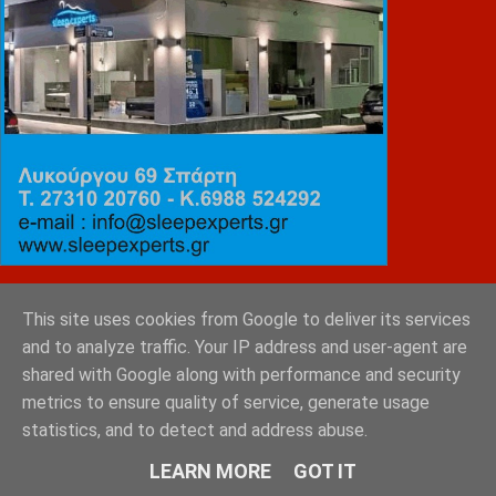
ΕΜΙΛΥ ΚΑΡΥΓΙΑΝΝΗ
This site uses cookies from Google to deliver its services
and to analyze traffic. Your IP address and user-agent are
shared with Google along with performance and security
metrics to ensure quality of service, generate usage
statistics, and to detect and address abuse.
LEARN MORE
GOT IT