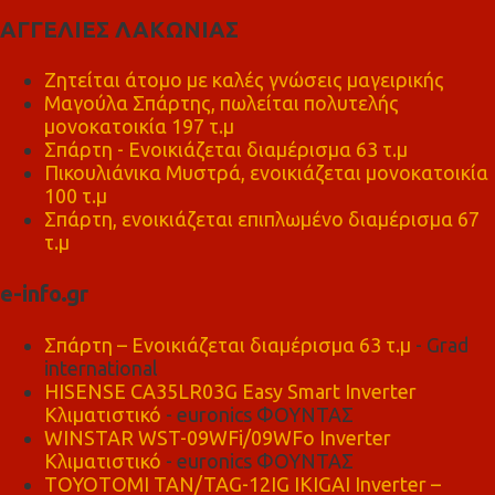
ΑΓΓΕΛΙΕΣ ΛΑΚΩΝΙΑΣ
Ζητείται άτομο με καλές γνώσεις μαγειρικής
Μαγούλα Σπάρτης, πωλείται πολυτελής
μονοκατοικία 197 τ.μ
Σπάρτη - Ενοικιάζεται διαμέρισμα 63 τ.μ
Πικουλιάνικα Μυστρά, ενοικιάζεται μονοκατοικία
100 τ.μ
Σπάρτη, ενοικιάζεται επιπλωμένο διαμέρισμα 67
τ.μ
e-info.gr
Σπάρτη – Ενοικιάζεται διαμέρισμα 63 τ.μ
- Grad
international
HISENSE CA35LR03G Easy Smart Inverter
Κλιματιστικό
- euronics ΦΟΥΝΤΑΣ
WINSTAR WST-09WFi/09WFo Inverter
Κλιματιστικό
- euronics ΦΟΥΝΤΑΣ
TOYOTOMI TAN/TAG-12IG IKIGAI Inverter –