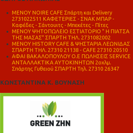
MENOY NOIRE CAFE Σπάρτη και Delivery
2731022511 ΚΑΦΕΤΕΡΙΕΣ - ΣΝΑΚ ΜΠΑΡ -
Καφέδες - Σάντουιτς - Μπεκέτες - Πίτες
ΜΕΝΟΥ ΨΗΤΟΠΩΛΕΙΟ ΕΣΤΙΑΤΟΡΙΟ " Η ΠΙΑΤΣΑ
ΤΗΣ ΜΑΣΑΣ" ΣΠΑΡΤΗ ΤΗΛ. 2731082002
ΜΕΝΟΥ HISTORY CAFE & ΨΗΣΤΑΡΙΑ ΛΕΩΝΙΔΑΣ
ΣΠΑΡΤΗ ΤΗΛ. 27310 21138 - CAFE 27310 20510
ΑΦΑΙ ΒΑΚΑΛΟΠΟΥΛΟΥ Ο.Ε ΠΩΛΗΣΕΙΣ SERVICE
ΑΝΤΑΛΛΑΚΤΙΚΑ ΑΥΤΟΚΙΝΗΤΩΝ 2οχλμ.
Σπάρτης Γυθειού ΣΠΑΡΤΗ Τηλ. 27310 26347
ΚΩΝΣΤΑΝΤΙΝΑ Κ. ΒΟΥΝΑΣΗ