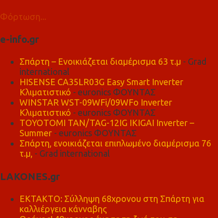
Φόρτωση...
e-info.gr
Σπάρτη – Ενοικιάζεται διαμέρισμα 63 τ.μ
- Grad
international
HISENSE CA35LR03G Easy Smart Inverter
Κλιματιστικό
- euronics ΦΟΥΝΤΑΣ
WINSTAR WST-09WFi/09WFo Inverter
Κλιματιστικό
- euronics ΦΟΥΝΤΑΣ
TOYOTOMI TAN/TAG-12IG IKIGAI Inverter –
Summer
- euronics ΦΟΥΝΤΑΣ
Σπάρτη, ενοικιάζεται επιπλωμένο διαμέρισμα 76
τ.μ,
- Grad international
LAKONES.gr
ΕΚΤΑΚΤΟ: Σύλληψη 68χρονου στη Σπάρτη για
καλλιέργεια κάνναβης