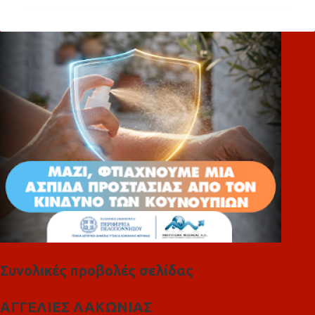
ό
λ
ι
α
Συνολικές προβολές σελίδας
ΑΓΓΕΛΙΕΣ ΛΑΚΩΝΙΑΣ