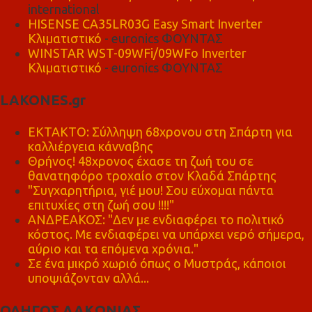
international
HISENSE CA35LR03G Easy Smart Inverter
Κλιματιστικό
- euronics ΦΟΥΝΤΑΣ
WINSTAR WST-09WFi/09WFo Inverter
Κλιματιστικό
- euronics ΦΟΥΝΤΑΣ
LAKONES.gr
ΕΚΤΑΚΤΟ: Σύλληψη 68χρονου στη Σπάρτη για
καλλιέργεια κάνναβης
Θρήνος! 48χρονος έχασε τη ζωή του σε
θανατηφόρο τροχαίο στον Κλαδά Σπάρτης
"Συγχαρητήρια, γιέ μου! Σου εύχομαι πάντα
επιτυχίες στη ζωή σου !!!!"
ΑΝΔΡΕΑΚΟΣ: "Δεν με ενδιαφέρει το πολιτικό
κόστος. Με ενδιαφέρει να υπάρχει νερό σήμερα,
αύριο και τα επόμενα χρόνια."
Σε ένα μικρό χωριό όπως ο Μυστράς, κάποιοι
υποψιάζονταν αλλά...
ΟΔΗΓΟΣ ΛΑΚΩΝΙΑΣ