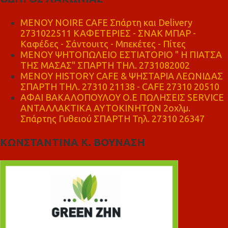
MENOY NOIRE CAFE Σπάρτη και Delivery
2731022511 ΚΑΦΕΤΕΡΙΕΣ - ΣΝΑΚ ΜΠΑΡ -
Καφέδες - Σάντουιτς - Μπεκέτες - Πίτες
ΜΕΝΟΥ ΨΗΤΟΠΩΛΕΙΟ ΕΣΤΙΑΤΟΡΙΟ " Η ΠΙΑΤΣΑ
ΤΗΣ ΜΑΣΑΣ" ΣΠΑΡΤΗ ΤΗΛ. 2731082002
ΜΕΝΟΥ HISTORY CAFE & ΨΗΣΤΑΡΙΑ ΛΕΩΝΙΔΑΣ
ΣΠΑΡΤΗ ΤΗΛ. 27310 21138 - CAFE 27310 20510
ΑΦΑΙ ΒΑΚΑΛΟΠΟΥΛΟΥ Ο.Ε ΠΩΛΗΣΕΙΣ SERVICE
ΑΝΤΑΛΛΑΚΤΙΚΑ ΑΥΤΟΚΙΝΗΤΩΝ 2οχλμ.
Σπάρτης Γυθειού ΣΠΑΡΤΗ Τηλ. 27310 26347
ΚΩΝΣΤΑΝΤΙΝΑ Κ. ΒΟΥΝΑΣΗ