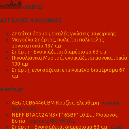
6
8
6
8
7
2
5
ΑΓΓΕΛΙΕΣ ΛΑΚΩΝΙΑΣ
Ζητείται άτομο με καλές γνώσεις μαγειρικής
Μαγούλα Σπάρτης, πωλείται πολυτελής
μονοκατοικία 197 τ.μ
Σπάρτη - Ενοικιάζεται διαμέρισμα 63 τ.μ
Πικουλιάνικα Μυστρά, ενοικιάζεται μονοκατοικία
100 τ.μ
Σπάρτη, ενοικιάζεται επιπλωμένο διαμέρισμα 67
τ.μ
e-info.gr
AEG CCB6446CBM Κουζίνα Ελεύθερη
- euronics
ΦΟΥΝΤΑΣ
NEFF B1ACC2AN3+T16SBF1L0 Σετ Φούρνος
Εστία
- euronics ΦΟΥΝΤΑΣ
Σπάρτη – Ενοικιάζεται διαμέρισμα 63 τ.μ
- Grad