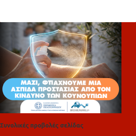
χ
ό
λ
ι
α
Συνολικές προβολές σελίδας