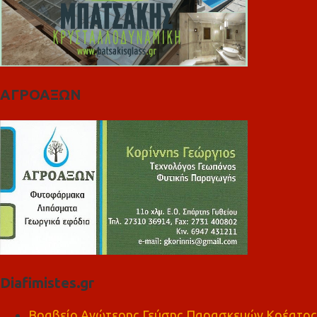
ΑΓΡΟΑΞΩΝ
Diafimistes.gr
Βραβείο Ανώτερης Γεύσης Παρασκευών Κρέατος