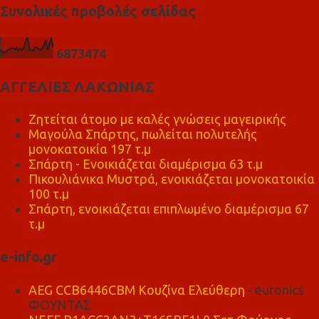
Συνολικές προβολές σελίδας
6
8
7
3
4
7
4
ΑΓΓΕΛΙΕΣ ΛΑΚΩΝΙΑΣ
Ζητείται άτομο με καλές γνώσεις μαγειρικής
Μαγούλα Σπάρτης, πωλείται πολυτελής
μονοκατοικία 197 τ.μ
Σπάρτη - Ενοικιάζεται διαμέρισμα 63 τ.μ
Πικουλιάνικα Μυστρά, ενοικιάζεται μονοκατοικία
100 τ.μ
Σπάρτη, ενοικιάζεται επιπλωμένο διαμέρισμα 67
τ.μ
e-info.gr
AEG CCB6446CBM Κουζίνα Ελεύθερη
- euronics
ΦΟΥΝΤΑΣ