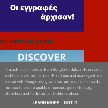
MONEMVASIA GROUP
This site uses cookies from Google to deliver its services
and to analyze traffic. Your IP address and user-agent are
shared with Google along with performance and security
metrics to ensure quality of service, generate usage
statistics, and to detect and address abuse.
LEARN MORE
GOT IT