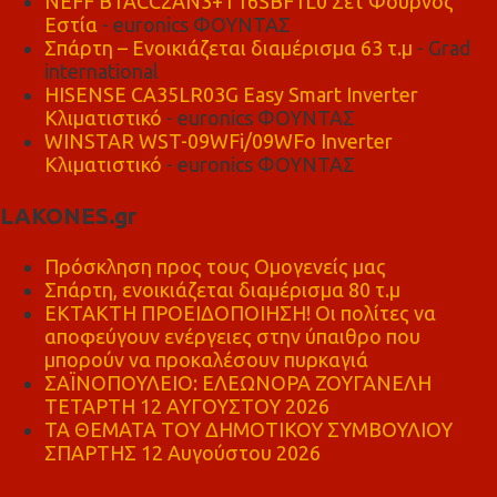
NEFF B1ACC2AN3+T16SBF1L0 Σετ Φούρνος
Εστία
- euronics ΦΟΥΝΤΑΣ
Σπάρτη – Ενοικιάζεται διαμέρισμα 63 τ.μ
- Grad
international
HISENSE CA35LR03G Easy Smart Inverter
Κλιματιστικό
- euronics ΦΟΥΝΤΑΣ
WINSTAR WST-09WFi/09WFo Inverter
Κλιματιστικό
- euronics ΦΟΥΝΤΑΣ
LAKONES.gr
Πρόσκληση προς τους Ομογενείς μας
Σπάρτη, ενοικιάζεται διαμέρισμα 80 τ.μ
ΕΚΤΑΚΤΗ ΠΡΟΕΙΔΟΠΟΙΗΣΗ! Οι πολίτες να
αποφεύγουν ενέργειες στην ύπαιθρο που
μπορούν να προκαλέσουν πυρκαγιά
ΣΑΪΝΟΠΟΥΛΕΙΟ: ΕΛΕΩΝΟΡΑ ΖΟΥΓΑΝΕΛΗ
ΤΕΤΑΡΤΗ 12 ΑΥΓΟΥΣΤΟΥ 2026
ΤΑ ΘΕΜΑΤΑ ΤΟΥ ΔΗΜΟΤΙΚΟΥ ΣΥΜΒΟΥΛΙΟΥ
ΣΠΑΡΤΗΣ 12 Αυγούστου 2026