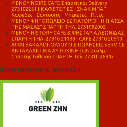
MENOY NOIRE CAFE Σπάρτη και Delivery
2731022511 ΚΑΦΕΤΕΡΙΕΣ - ΣΝΑΚ ΜΠΑΡ -
Καφέδες - Σάντουιτς - Μπεκέτες - Πίτες
ΜΕΝΟΥ ΨΗΤΟΠΩΛΕΙΟ ΕΣΤΙΑΤΟΡΙΟ " Η ΠΙΑΤΣΑ
ΤΗΣ ΜΑΣΑΣ" ΣΠΑΡΤΗ ΤΗΛ. 2731082002
ΜΕΝΟΥ HISTORY CAFE & ΨΗΣΤΑΡΙΑ ΛΕΩΝΙΔΑΣ
ΣΠΑΡΤΗ ΤΗΛ. 27310 21138 - CAFE 27310 20510
ΑΦΑΙ ΒΑΚΑΛΟΠΟΥΛΟΥ Ο.Ε ΠΩΛΗΣΕΙΣ SERVICE
ΑΝΤΑΛΛΑΚΤΙΚΑ ΑΥΤΟΚΙΝΗΤΩΝ 2οχλμ.
Σπάρτης Γυθειού ΣΠΑΡΤΗ Τηλ. 27310 26347
ΚΩΝΣΤΑΝΤΙΝΑ Κ. ΒΟΥΝΑΣΗ