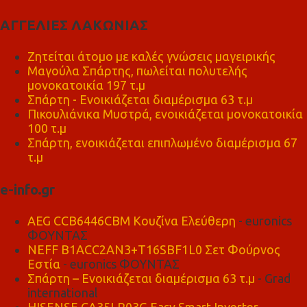
ΑΓΓΕΛΙΕΣ ΛΑΚΩΝΙΑΣ
Ζητείται άτομο με καλές γνώσεις μαγειρικής
Μαγούλα Σπάρτης, πωλείται πολυτελής
μονοκατοικία 197 τ.μ
Σπάρτη - Ενοικιάζεται διαμέρισμα 63 τ.μ
Πικουλιάνικα Μυστρά, ενοικιάζεται μονοκατοικία
100 τ.μ
Σπάρτη, ενοικιάζεται επιπλωμένο διαμέρισμα 67
τ.μ
e-info.gr
AEG CCB6446CBM Κουζίνα Ελεύθερη
- euronics
ΦΟΥΝΤΑΣ
NEFF B1ACC2AN3+T16SBF1L0 Σετ Φούρνος
Εστία
- euronics ΦΟΥΝΤΑΣ
Σπάρτη – Ενοικιάζεται διαμέρισμα 63 τ.μ
- Grad
international
HISENSE CA35LR03G Easy Smart Inverter