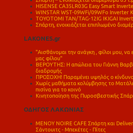
HISENSE CA35LR03G Easy Smart Inverte
WINSTAR WST-09WFi/09WFo Inverter Κ
TOYOTOMI TAN/TAG-12IG IKIGAI Invert
Σπάρτη, ενοικιάζεται επιπλωμένο διαμέρ
LAKONES.gr
"Αισθάνομαι την ανάγκη , φίλοι μου, ν
μας φίλου"
ΒΕΡΟΥΤΗΣ: Η απώλεια του Γιάννη Βαρβι
διαδρομής
ΠΡΟΣΟΧΗ! Παραμένει υψηλός ο κίνδυνο
Χωρίς μαθήματα κολύμβησης το Ματάλει
πισίνα για το κοινό
Κινητοποίηση της Πυροσβεστικής Σπάρ
ΟΔΗΓΟΣ ΛΑΚΩΝΙΑΣ
MENOY NOIRE CAFE Σπάρτη και Delive
Σάντουιτς - Μπεκέτες - Πίτες