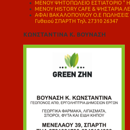
ΜΕΝΟΥ ΨΗΤΟΠΩΛΕΙΟ ΕΣΤΙΑΤΟΡΙΟ " Η 
ΜΕΝΟΥ HISTORY CAFE & ΨΗΣΤΑΡΙΑ ΛΕΩ
ΑΦΑΙ ΒΑΚΑΛΟΠΟΥΛΟΥ Ο.Ε ΠΩΛΗΣΕΙΣ 
Γυθειού ΣΠΑΡΤΗ Τηλ. 27310 26347
ΚΩΝΣΤΑΝΤΙΝΑ Κ. ΒΟΥΝΑΣΗ