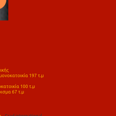
ικής
ονοκατοικία 197 τ.μ
μ
κατοικία 100 τ.μ
ισμα 67 τ.μ
μ
- Grad international