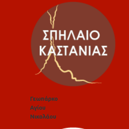
Γεωπάρκο
Αγίου
Νικολάου