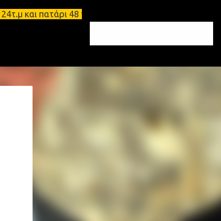
 και πατάρι 48 τ.μ Σπάρτη - Ενοικιάζεται επιπλωμέ