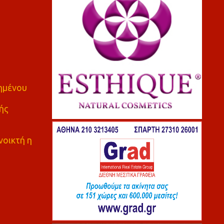
πημένου
ής
νοικτή η