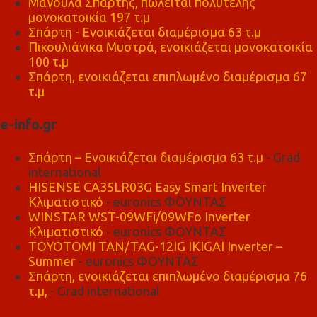
Μαγούλα Σπάρτης, πωλείται πολυτελής
μονοκατοικία 197 τ.μ
Σπάρτη - Ενοικιάζεται διαμέρισμα 63 τ.μ
Πικουλιάνικα Μυστρά, ενοικιάζεται μονοκατοικία
100 τ.μ
Σπάρτη, ενοικιάζεται επιπλωμένο διαμέρισμα 67
τ.μ
e-info.gr
Σπάρτη – Ενοικιάζεται διαμέρισμα 63 τ.μ
- Grad
international
HISENSE CA35LR03G Easy Smart Inverter
Κλιματιστικό
- euronics ΦΟΥΝΤΑΣ
WINSTAR WST-09WFi/09WFo Inverter
Κλιματιστικό
- euronics ΦΟΥΝΤΑΣ
TOYOTOMI TAN/TAG-12IG IKIGAI Inverter –
Summer
- euronics ΦΟΥΝΤΑΣ
Σπάρτη, ενοικιάζεται επιπλωμένο διαμέρισμα 76
τ.μ,
- Grad international