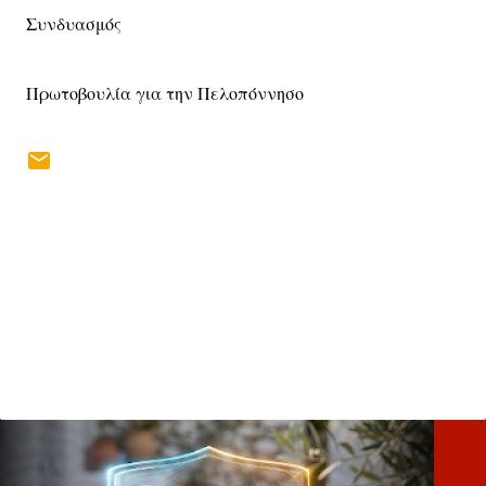
Συνδυασμός
Πρωτοβουλία για την Πελοπόννησο
Σ
χ
ό
λ
ι