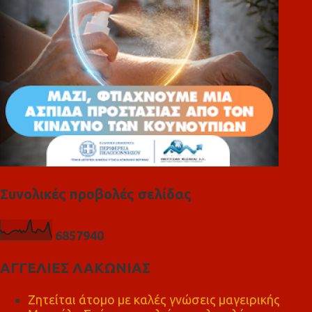
α
Συνολικές προβολές σελίδας
6
8
5
7
9
4
0
ΑΓΓΕΛΙΕΣ ΛΑΚΩΝΙΑΣ
Ζητείται άτομο με καλές γνώσεις μαγειρικής