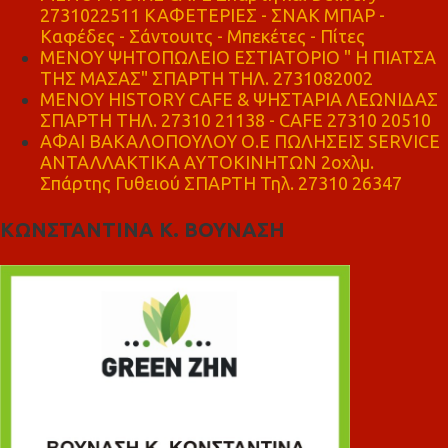
2731022511 ΚΑΦΕΤΕΡΙΕΣ - ΣΝΑΚ ΜΠΑΡ -
Καφέδες - Σάντουιτς - Μπεκέτες - Πίτες
ΜΕΝΟΥ ΨΗΤΟΠΩΛΕΙΟ ΕΣΤΙΑΤΟΡΙΟ " Η ΠΙΑΤΣΑ
ΤΗΣ ΜΑΣΑΣ" ΣΠΑΡΤΗ ΤΗΛ. 2731082002
ΜΕΝΟΥ HISTORY CAFE & ΨΗΣΤΑΡΙΑ ΛΕΩΝΙΔΑΣ
ΣΠΑΡΤΗ ΤΗΛ. 27310 21138 - CAFE 27310 20510
ΑΦΑΙ ΒΑΚΑΛΟΠΟΥΛΟΥ Ο.Ε ΠΩΛΗΣΕΙΣ SERVICE
ΑΝΤΑΛΛΑΚΤΙΚΑ ΑΥΤΟΚΙΝΗΤΩΝ 2οχλμ.
Σπάρτης Γυθειού ΣΠΑΡΤΗ Τηλ. 27310 26347
ΚΩΝΣΤΑΝΤΙΝΑ Κ. ΒΟΥΝΑΣΗ