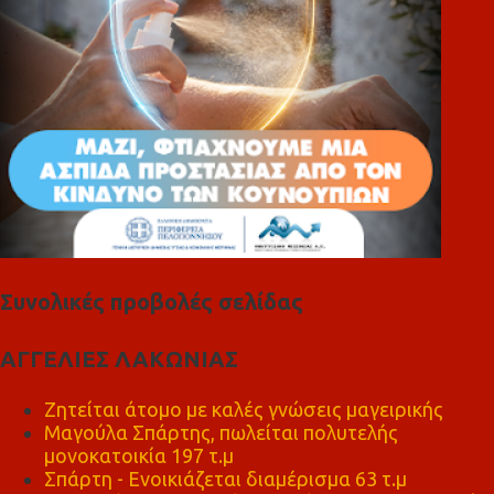
Συνολικές προβολές σελίδας
ΑΓΓΕΛΙΕΣ ΛΑΚΩΝΙΑΣ
Ζητείται άτομο με καλές γνώσεις μαγειρικής
Μαγούλα Σπάρτης, πωλείται πολυτελής
μονοκατοικία 197 τ.μ
Σπάρτη - Ενοικιάζεται διαμέρισμα 63 τ.μ