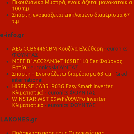
Πικουλιάνικα Μυστρά, ενοικιάζεται μονοκατοικία
100 τ.μ
Σπάρτη, ενοικιάζεται επιπλωμένο διαμέρισμα 67
τ.μ
e-info.gr
AEG CCB6446CBM Κουζίνα Ελεύθερη
- euronics
ΦΟΥΝΤΑΣ
NEFF B1ACC2AN3+T16SBF1L0 Σετ Φούρνος
Εστία
- euronics ΦΟΥΝΤΑΣ
Σπάρτη – Ενοικιάζεται διαμέρισμα 63 τ.μ
- Grad
international
HISENSE CA35LR03G Easy Smart Inverter
Κλιματιστικό
- euronics ΦΟΥΝΤΑΣ
WINSTAR WST-09WFi/09WFo Inverter
Κλιματιστικό
- euronics ΦΟΥΝΤΑΣ
LAKONES.gr
Πρόσκληση προς τους Ομογενείς μας