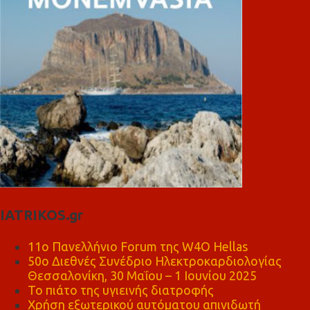
IATRIKOS.gr
11ο Πανελλήνιο Forum της W4O Hellas
50ο Διεθνές Συνέδριο Ηλεκτροκαρδιολογίας
Θεσσαλονίκη, 30 Μαΐου – 1 Ιουνίου 2025
Το πιάτο της υγιεινής διατροφής
Χρήση εξωτερικού αυτόματου απινιδωτή