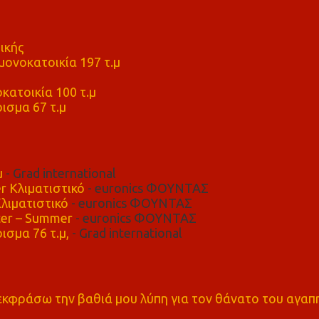
ικής
ονοκατοικία 197 τ.μ
μ
κατοικία 100 τ.μ
ισμα 67 τ.μ
μ
- Grad international
r Κλιματιστικό
- euronics ΦΟΥΝΤΑΣ
λιματιστικό
- euronics ΦΟΥΝΤΑΣ
er – Summer
- euronics ΦΟΥΝΤΑΣ
ισμα 76 τ.μ,
- Grad international
α εκφράσω την βαθιά μου λύπη για τον θάνατο του αγα