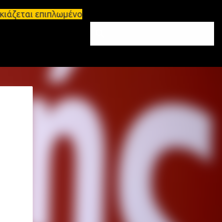
ιάζεται επιπλωμένο διαμέρισμα 65τ.μ Σπάρτη - πωλε