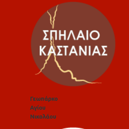
Γεωπάρκο
Αγίου
Νικολάου