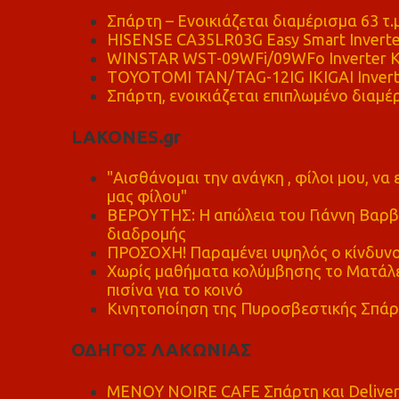
Σπάρτη – Ενοικιάζεται διαμέρισμα 63 τ.
HISENSE CA35LR03G Easy Smart Inverte
WINSTAR WST-09WFi/09WFo Inverter Κ
TOYOTOMI TAN/TAG-12IG IKIGAI Invert
Σπάρτη, ενοικιάζεται επιπλωμένο διαμέρ
LAKONES.gr
"Αισθάνομαι την ανάγκη , φίλοι μου, ν
μας φίλου"
ΒΕΡΟΥΤΗΣ: Η απώλεια του Γιάννη Βαρβι
διαδρομής
ΠΡΟΣΟΧΗ! Παραμένει υψηλός ο κίνδυνο
Χωρίς μαθήματα κολύμβησης το Ματάλει
πισίνα για το κοινό
Κινητοποίηση της Πυροσβεστικής Σπάρ
ΟΔΗΓΟΣ ΛΑΚΩΝΙΑΣ
MENOY NOIRE CAFE Σπάρτη και Delive