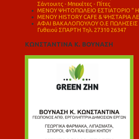
Σάντουιτς - Μπεκέτες - Πίτες
ΜΕΝΟΥ ΨΗΤΟΠΩΛΕΙΟ ΕΣΤΙΑΤΟΡΙΟ " Η 
ΜΕΝΟΥ HISTORY CAFE & ΨΗΣΤΑΡΙΑ ΛΕΩ
ΑΦΑΙ ΒΑΚΑΛΟΠΟΥΛΟΥ Ο.Ε ΠΩΛΗΣΕΙΣ 
Γυθειού ΣΠΑΡΤΗ Τηλ. 27310 26347
ΚΩΝΣΤΑΝΤΙΝΑ Κ. ΒΟΥΝΑΣΗ