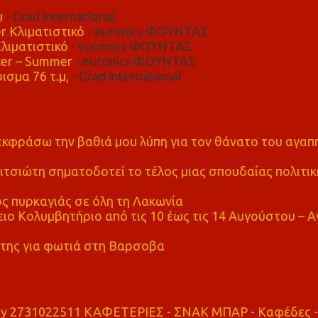
μ
- Grad international
r Κλιματιστικό
- euronics ΦΟΥΝΤΑΣ
λιματιστικό
- euronics ΦΟΥΝΤΑΣ
er – Summer
- euronics ΦΟΥΝΤΑΣ
ισμα 76 τ.μ,
- Grad international
α εκφράσω την βαθιά μου λύπη για τον θάνατο του αγα
τσιώτη σηματοδοτεί το τέλος μιας σπουδαίας πολιτικ
ς πυρκαγιάς σε όλη τη Λακωνία
ο Κολυμβητήριο από τις 10 έως τις 14 Αυγούστου – Α
της για φωτιά στη Βαρσοβα
ry 2731022511 ΚΑΦΕΤΕΡΙΕΣ - ΣΝΑΚ ΜΠΑΡ - Καφέδες -