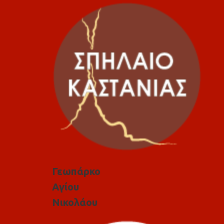
Γεωπάρκο
Αγίου
Νικολάου