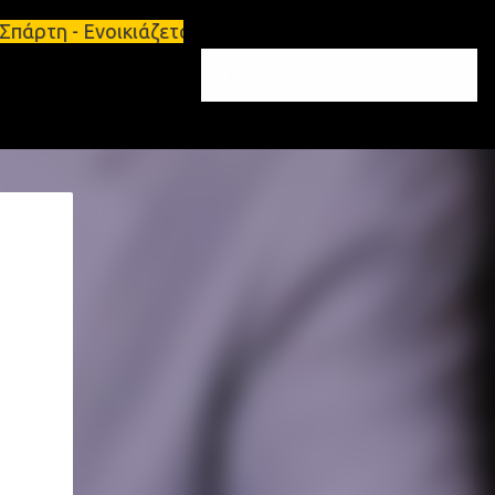
πάρτη - Ενοικιάζεται επιπλωμένο διαμέρισμα 65τ.μ 