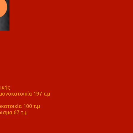
ικής
ονοκατοικία 197 τ.μ
μ
κατοικία 100 τ.μ
ισμα 67 τ.μ