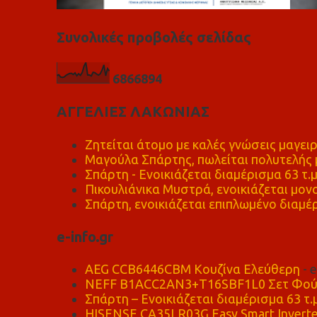
Συνολικές προβολές σελίδας
6
8
6
6
8
9
4
ΑΓΓΕΛΙΕΣ ΛΑΚΩΝΙΑΣ
Ζητείται άτομο με καλές γνώσεις μαγειρ
Μαγούλα Σπάρτης, πωλείται πολυτελής μ
Σπάρτη - Ενοικιάζεται διαμέρισμα 63 τ.
Πικουλιάνικα Μυστρά, ενοικιάζεται μονο
Σπάρτη, ενοικιάζεται επιπλωμένο διαμέρ
e-info.gr
AEG CCB6446CBM Κουζίνα Ελεύθερη
- 
NEFF B1ACC2AN3+T16SBF1L0 Σετ Φού
Σπάρτη – Ενοικιάζεται διαμέρισμα 63 τ.
HISENSE CA35LR03G Easy Smart Inverte