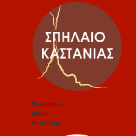
Γεωπάρκο
Αγίου
Νικολάου