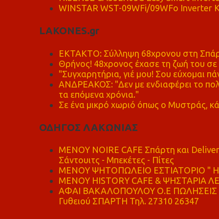
WINSTAR WST-09WFi/09WFo Inverter Κ
LAKONES.gr
ΕΚΤΑΚΤΟ: Σύλληψη 68χρονου στη Σπάρτ
Θρήνος! 48χρονος έχασε τη ζωή του σ
"Συγχαρητήρια, γιέ μου! Σου εύχομαι πάν
ΑΝΔΡΕΑΚΟΣ: "Δεν με ενδιαφέρει το πολι
τα επόμενα χρόνια."
Σε ένα μικρό χωριό όπως ο Μυστράς, κά
ΟΔΗΓΟΣ ΛΑΚΩΝΙΑΣ
MENOY NOIRE CAFE Σπάρτη και Delive
Σάντουιτς - Μπεκέτες - Πίτες
ΜΕΝΟΥ ΨΗΤΟΠΩΛΕΙΟ ΕΣΤΙΑΤΟΡΙΟ " Η 
ΜΕΝΟΥ HISTORY CAFE & ΨΗΣΤΑΡΙΑ ΛΕΩ
ΑΦΑΙ ΒΑΚΑΛΟΠΟΥΛΟΥ Ο.Ε ΠΩΛΗΣΕΙΣ 
Γυθειού ΣΠΑΡΤΗ Τηλ. 27310 26347