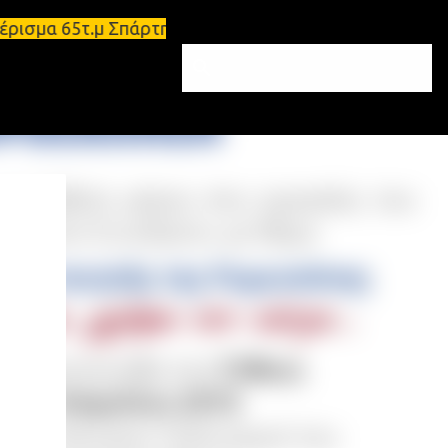
έρισμα 65τ.μ Σπάρτη - πωλείται τριάρι διαμέρισμα 