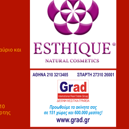
αύριο και
10
ρτης