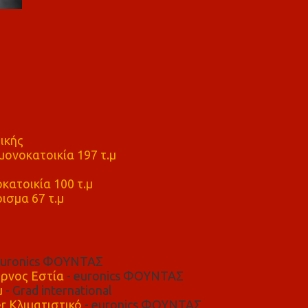
ικής
ονοκατοικία 197 τ.μ
μ
κατοικία 100 τ.μ
ισμα 67 τ.μ
euronics ΦΟΥΝΤΑΣ
ρνος Εστία
- euronics ΦΟΥΝΤΑΣ
μ
- Grad international
r Κλιματιστικό
- euronics ΦΟΥΝΤΑΣ