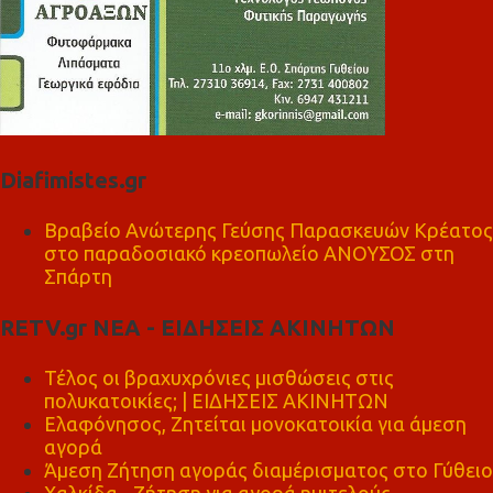
Diafimistes.gr
Βραβείο Ανώτερης Γεύσης Παρασκευών Κρέατος
στο παραδοσιακό κρεοπωλείο ΑΝΟΥΣΟΣ στη
Σπάρτη
RETV.gr ΝΕΑ - ΕΙΔΗΣΕΙΣ ΑΚΙΝΗΤΩΝ
Τέλος οι βραχυχρόνιες μισθώσεις στις
πολυκατοικίες; | ΕΙΔΗΣΕΙΣ ΑΚΙΝΗΤΩΝ
Ελαφόνησος, Ζητείται μονοκατοικία για άμεση
αγορά
Άμεση Ζήτηση αγοράς διαμέρισματος στο Γύθειο