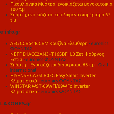
Πικουλιάνικα Μυστρά, ενοικιάζεται μονοκατοικία
100 τ.μ
Σπάρτη, ενοικιάζεται επιπλωμένο διαμέρισμα 67
τ.μ
e-info.gr
AEG CCB6446CBM Κουζίνα Ελεύθερη
- euronics
ΦΟΥΝΤΑΣ
NEFF B1ACC2AN3+T16SBF1L0 Σετ Φούρνος
Εστία
- euronics ΦΟΥΝΤΑΣ
Σπάρτη – Ενοικιάζεται διαμέρισμα 63 τ.μ
- Grad
international
HISENSE CA35LR03G Easy Smart Inverter
Κλιματιστικό
- euronics ΦΟΥΝΤΑΣ
WINSTAR WST-09WFi/09WFo Inverter
Κλιματιστικό
- euronics ΦΟΥΝΤΑΣ
LAKONES.gr