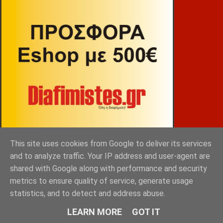
This site uses cookies from Google to deliver its services
and to analyze traffic. Your IP address and user-agent are
shared with Google along with performance and security
ΒΕΚΡΑΚΟΣ
metrics to ensure quality of service, generate usage
statistics, and to detect and address abuse.
LEARN MORE
GOT IT