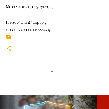
Με ειλικρινείς ευχαριστίες,
Η υποψήφια Δήμαρχος,
ΣΠΥΡΙΔΑΚΟΥ Θεοδούλη
Σ
χ
ό
λ
ι