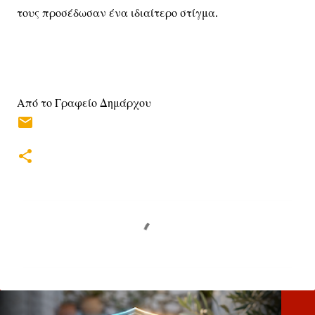
τους προσέδωσαν ένα ιδιαίτερο στίγμα.
Από το Γραφείο Δημάρχου
Σ
χ
ό
λ
ι