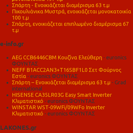
Σπάρτη - Ενοικιάζεται διαμέρισμα 63 τ.μ
Πικουλιάνικα Μυστρά, ενοικιάζεται μονοκατοικία
100 τ.μ
Σπάρτη, ενοικιάζεται επιπλωμένο διαμέρισμα 67
τ.μ
e-info.gr
AEG CCB6446CBM Κουζίνα Ελεύθερη
- euronics
ΦΟΥΝΤΑΣ
NEFF B1ACC2AN3+T16SBF1L0 Σετ Φούρνος
Εστία
- euronics ΦΟΥΝΤΑΣ
Σπάρτη – Ενοικιάζεται διαμέρισμα 63 τ.μ
- Grad
international
HISENSE CA35LR03G Easy Smart Inverter
Κλιματιστικό
- euronics ΦΟΥΝΤΑΣ
WINSTAR WST-09WFi/09WFo Inverter
Κλιματιστικό
- euronics ΦΟΥΝΤΑΣ
LAKONES.gr