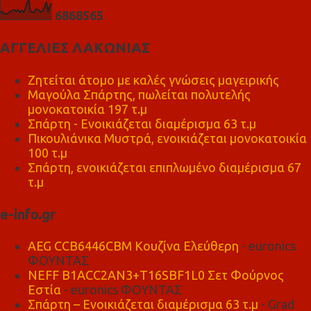
6
8
6
8
5
6
5
ΑΓΓΕΛΙΕΣ ΛΑΚΩΝΙΑΣ
Ζητείται άτομο με καλές γνώσεις μαγειρικής
Μαγούλα Σπάρτης, πωλείται πολυτελής
μονοκατοικία 197 τ.μ
Σπάρτη - Ενοικιάζεται διαμέρισμα 63 τ.μ
Πικουλιάνικα Μυστρά, ενοικιάζεται μονοκατοικία
100 τ.μ
Σπάρτη, ενοικιάζεται επιπλωμένο διαμέρισμα 67
τ.μ
e-info.gr
AEG CCB6446CBM Κουζίνα Ελεύθερη
- euronics
ΦΟΥΝΤΑΣ
NEFF B1ACC2AN3+T16SBF1L0 Σετ Φούρνος
Εστία
- euronics ΦΟΥΝΤΑΣ
Σπάρτη – Ενοικιάζεται διαμέρισμα 63 τ.μ
- Grad