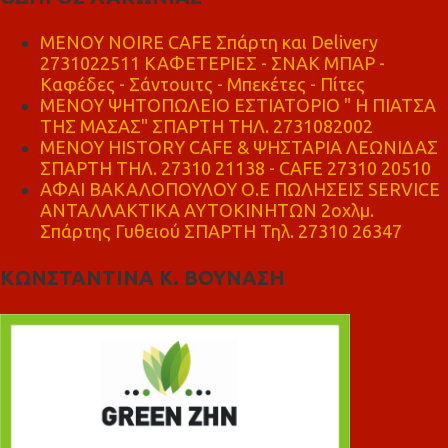
MENOY NOIRE CAFE Σπάρτη και Delivery
2731022511 ΚΑΦΕΤΕΡΙΕΣ - ΣΝΑΚ ΜΠΑΡ -
Καφέδες - Σάντουιτς - Μπεκέτες - Πίτες
ΜΕΝΟΥ ΨΗΤΟΠΩΛΕΙΟ ΕΣΤΙΑΤΟΡΙΟ " Η ΠΙΑΤΣΑ
ΤΗΣ ΜΑΣΑΣ" ΣΠΑΡΤΗ ΤΗΛ. 2731082002
ΜΕΝΟΥ HISTORY CAFE & ΨΗΣΤΑΡΙΑ ΛΕΩΝΙΔΑΣ
ΣΠΑΡΤΗ ΤΗΛ. 27310 21138 - CAFE 27310 20510
ΑΦΑΙ ΒΑΚΑΛΟΠΟΥΛΟΥ Ο.Ε ΠΩΛΗΣΕΙΣ SERVICE
ΑΝΤΑΛΛΑΚΤΙΚΑ ΑΥΤΟΚΙΝΗΤΩΝ 2οχλμ.
Σπάρτης Γυθειού ΣΠΑΡΤΗ Τηλ. 27310 26347
ΚΩΝΣΤΑΝΤΙΝΑ Κ. ΒΟΥΝΑΣΗ