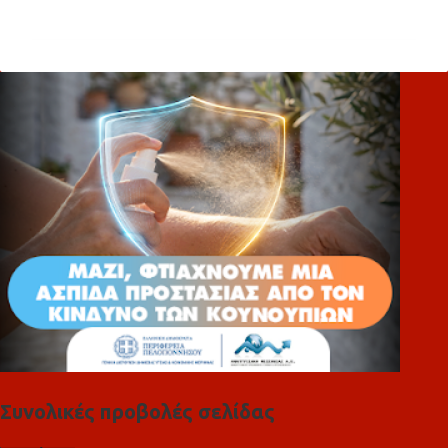
χ
ό
λ
ι
α
Συνολικές προβολές σελίδας