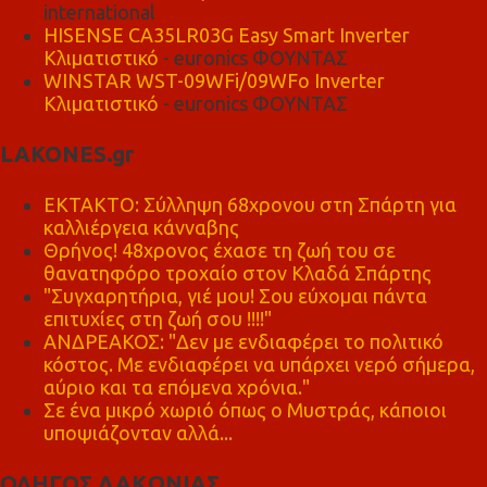
international
HISENSE CA35LR03G Easy Smart Inverter
Κλιματιστικό
- euronics ΦΟΥΝΤΑΣ
WINSTAR WST-09WFi/09WFo Inverter
Κλιματιστικό
- euronics ΦΟΥΝΤΑΣ
LAKONES.gr
ΕΚΤΑΚΤΟ: Σύλληψη 68χρονου στη Σπάρτη για
καλλιέργεια κάνναβης
Θρήνος! 48χρονος έχασε τη ζωή του σε
θανατηφόρο τροχαίο στον Κλαδά Σπάρτης
"Συγχαρητήρια, γιέ μου! Σου εύχομαι πάντα
επιτυχίες στη ζωή σου !!!!"
ΑΝΔΡΕΑΚΟΣ: "Δεν με ενδιαφέρει το πολιτικό
κόστος. Με ενδιαφέρει να υπάρχει νερό σήμερα,
αύριο και τα επόμενα χρόνια."
Σε ένα μικρό χωριό όπως ο Μυστράς, κάποιοι
υποψιάζονταν αλλά...
ΟΔΗΓΟΣ ΛΑΚΩΝΙΑΣ