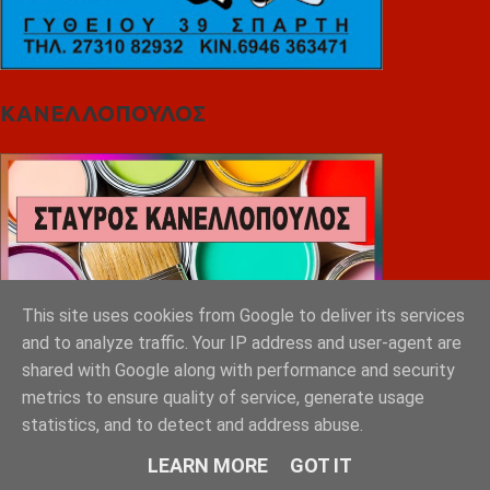
ΚΑΝΕΛΛΟΠΟΥΛΟΣ
This site uses cookies from Google to deliver its services
and to analyze traffic. Your IP address and user-agent are
shared with Google along with performance and security
metrics to ensure quality of service, generate usage
statistics, and to detect and address abuse.
LEARN MORE
GOT IT