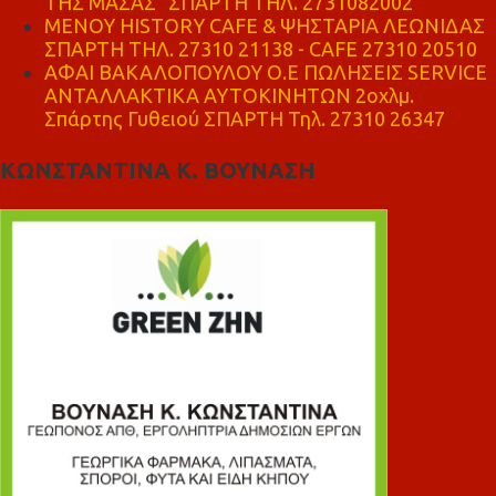
ΤΗΣ ΜΑΣΑΣ" ΣΠΑΡΤΗ ΤΗΛ. 2731082002
ΜΕΝΟΥ HISTORY CAFE & ΨΗΣΤΑΡΙΑ ΛΕΩΝΙΔΑΣ
ΣΠΑΡΤΗ ΤΗΛ. 27310 21138 - CAFE 27310 20510
ΑΦΑΙ ΒΑΚΑΛΟΠΟΥΛΟΥ Ο.Ε ΠΩΛΗΣΕΙΣ SERVICE
ΑΝΤΑΛΛΑΚΤΙΚΑ ΑΥΤΟΚΙΝΗΤΩΝ 2οχλμ.
Σπάρτης Γυθειού ΣΠΑΡΤΗ Τηλ. 27310 26347
ΚΩΝΣΤΑΝΤΙΝΑ Κ. ΒΟΥΝΑΣΗ