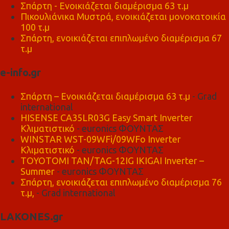
Σπάρτη - Ενοικιάζεται διαμέρισμα 63 τ.μ
Πικουλιάνικα Μυστρά, ενοικιάζεται μονοκατοικία
100 τ.μ
Σπάρτη, ενοικιάζεται επιπλωμένο διαμέρισμα 67
τ.μ
e-info.gr
Σπάρτη – Ενοικιάζεται διαμέρισμα 63 τ.μ
- Grad
international
HISENSE CA35LR03G Easy Smart Inverter
Κλιματιστικό
- euronics ΦΟΥΝΤΑΣ
WINSTAR WST-09WFi/09WFo Inverter
Κλιματιστικό
- euronics ΦΟΥΝΤΑΣ
TOYOTOMI TAN/TAG-12IG IKIGAI Inverter –
Summer
- euronics ΦΟΥΝΤΑΣ
Σπάρτη, ενοικιάζεται επιπλωμένο διαμέρισμα 76
τ.μ,
- Grad international
LAKONES.gr