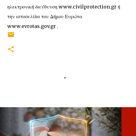
ηλεκτρονική διεύθυνση www.civilprotection.gr ή
την ιστοσελίδα του Δήμου Ευρώτα
www.evrotas.gov.gr .
Σ
χ
ό
λ
ι
α