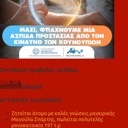
Συνολικές προβολές σελίδας
6
8
6
2
8
4
5
ΑΓΓΕΛΙΕΣ ΛΑΚΩΝΙΑΣ
Ζητείται άτομο με καλές γνώσεις μαγειρικής
Μαγούλα Σπάρτης, πωλείται πολυτελής
μονοκατοικία 197 τ.μ