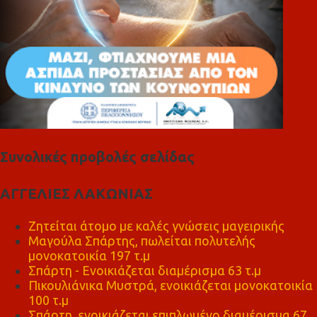
Συνολικές προβολές σελίδας
ΑΓΓΕΛΙΕΣ ΛΑΚΩΝΙΑΣ
Ζητείται άτομο με καλές γνώσεις μαγειρικής
Μαγούλα Σπάρτης, πωλείται πολυτελής
μονοκατοικία 197 τ.μ
Σπάρτη - Ενοικιάζεται διαμέρισμα 63 τ.μ
Πικουλιάνικα Μυστρά, ενοικιάζεται μονοκατοικία
100 τ.μ
Σπάρτη, ενοικιάζεται επιπλωμένο διαμέρισμα 67