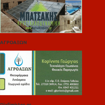
ΑΓΡΟΑΞΩΝ
Diafimistes.gr