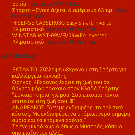
Εστία
- euronics ΦΟΥΝΤΑΣ
Σπάρτη – Ενοικιάζεται διαμέρισμα 63 τ.μ
- Grad
international
HISENSE CA35LR03G Easy Smart Inverter
Κλιματιστικό
- euronics ΦΟΥΝΤΑΣ
WINSTAR WST-09WFi/09WFo Inverter
Κλιματιστικό
- euronics ΦΟΥΝΤΑΣ
LAKONES.gr
ΕΚΤΑΚΤΟ: Σύλληψη 68χρονου στη Σπάρτη για
καλλιέργεια κάνναβης
Θρήνος! 48χρονος έχασε τη ζωή του σε
θανατηφόρο τροχαίο στον Κλαδά Σπάρτης
"Συγχαρητήρια, γιέ μου! Σου εύχομαι πάντα
επιτυχίες στη ζωή σου !!!!"
ΑΝΔΡΕΑΚΟΣ: "Δεν με ενδιαφέρει το πολιτικό
κόστος. Με ενδιαφέρει να υπάρχει νερό σήμερα,
αύριο και τα επόμενα χρόνια."
Σε ένα μικρό χωριό όπως ο Μυστράς, κάποιοι
υποψιάζονταν αλλά...