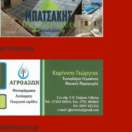
ΑΓΡΟΑΞΩΝ
Diafimistes.gr