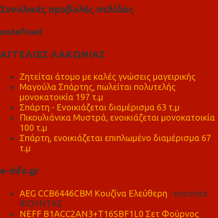
Συνολικές προβολές σελίδας
u
n
d
e
f
n
e
d
ΑΓΓΕΛΙΕΣ ΛΑΚΩΝΙΑΣ
Ζητείται άτομο με καλές γνώσεις μαγειρικής
Μαγούλα Σπάρτης, πωλείται πολυτελής
μονοκατοικία 197 τ.μ
Σπάρτη - Ενοικιάζεται διαμέρισμα 63 τ.μ
Πικουλιάνικα Μυστρά, ενοικιάζεται μονοκατοικία
100 τ.μ
Σπάρτη, ενοικιάζεται επιπλωμένο διαμέρισμα 67
τ.μ
e-info.gr
AEG CCB6446CBM Κουζίνα Ελεύθερη
- euronics
ΦΟΥΝΤΑΣ
NEFF B1ACC2AN3+T16SBF1L0 Σετ Φούρνος