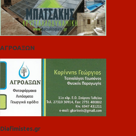
ΑΓΡΟΑΞΩΝ
Diafimistes.gr