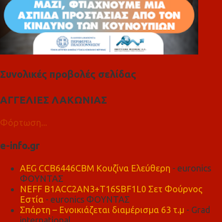
Συνολικές προβολές σελίδας
ΑΓΓΕΛΙΕΣ ΛΑΚΩΝΙΑΣ
Φόρτωση...
e-info.gr
AEG CCB6446CBM Κουζίνα Ελεύθερη
- euronics
ΦΟΥΝΤΑΣ
NEFF B1ACC2AN3+T16SBF1L0 Σετ Φούρνος
Εστία
- euronics ΦΟΥΝΤΑΣ
Σπάρτη – Ενοικιάζεται διαμέρισμα 63 τ.μ
- Grad
international