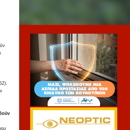
ύν
ι
52).
ν
βούν
ύου