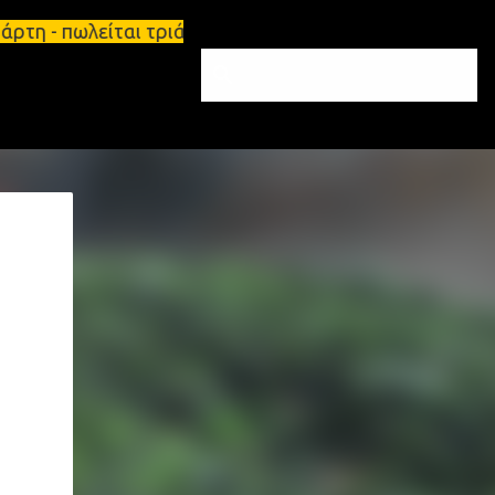
πάρτη - πωλείται τριάρι διαμέρισμα 91τ.μ Ζητούντα