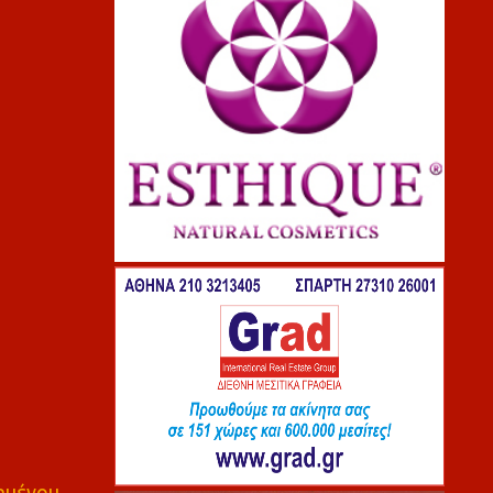
πημένου