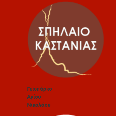
Γεωπάρκο
Αγίου
Νικολάου