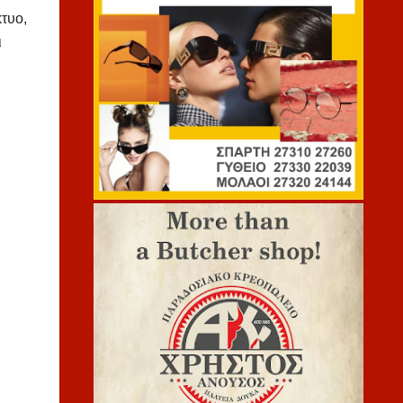
τυο,
ι