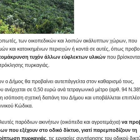
ικαρπωτές, των οικοπεδικών και λοιπών ακάλυπτων χώρων, που
μών και κατοικημένων περιοχών ή κοντά σε αυτές, όπως προβο
απομάκρυνση τυχόν άλλων εύφλεκτων υλικών
που βρίσκοντα
 πρόκλησης πυρκαγιάς.
ο Δήμος θα προβαίνει αυτεπάγγελτα στον καθαρισμό τους,
 ανέρχεται σε 0,50 ευρώ ανά τετραγωνικό μέτρο (αρθ. 94 Ν.38
 η ισόποση σχετική δαπάνη του Δήμου και υποβάλλεται επιπλέο
ινικού Κώδικα.
λλευτές παρόδιων ακινήτων (οικόπεδα και αγροτεμάχια)
να προ
ν που εξέχουν στο οδικό δίκτυο, γιατί παρεμποδίζουν τη
ρίπτωση πυρκαγιάς
, τις εργασίες συντήρησης του οδικού δικτ