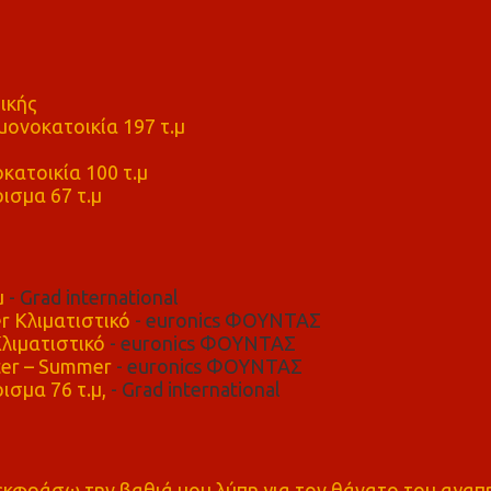
ικής
ονοκατοικία 197 τ.μ
μ
κατοικία 100 τ.μ
ισμα 67 τ.μ
μ
- Grad international
r Κλιματιστικό
- euronics ΦΟΥΝΤΑΣ
λιματιστικό
- euronics ΦΟΥΝΤΑΣ
er – Summer
- euronics ΦΟΥΝΤΑΣ
ισμα 76 τ.μ,
- Grad international
α εκφράσω την βαθιά μου λύπη για τον θάνατο του αγα