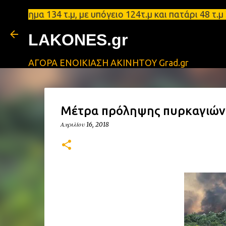
α 134 τ.μ, με υπόγειο 124τ.μ και πατάρι 48 τ.μ Σπ
LAKONES.gr
ΑΓΟΡΑ ΕΝΟΙΚΙΑΣΗ ΑΚΙΝΗΤΟΥ Grad.gr
Μέτρα πρόληψης πυρκαγιών
Απριλίου 16, 2018