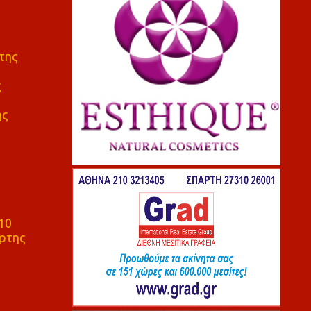
της
ς
ης
10
ρτης