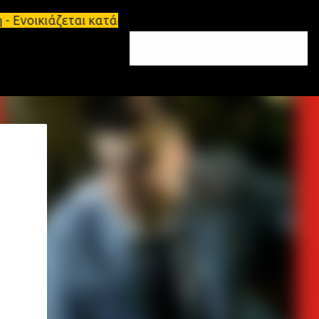
ζεται κατάστημα 134 τ.μ, με υπόγειο 124τ.μ και πα