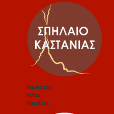
Γεωπάρκο
Αγίου
Νικολάου