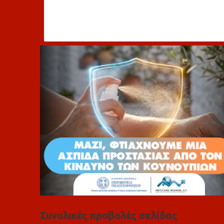
χ
ό
λ
ι
α
Συνολικές προβολές σελίδας