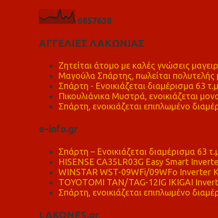
6
8
5
7
6
3
8
ΑΓΓΕΛΙΕΣ ΛΑΚΩΝΙΑΣ
Ζητείται άτομο με καλές γνώσεις μαγειρ
Μαγούλα Σπάρτης, πωλείται πολυτελής μ
Σπάρτη - Ενοικιάζεται διαμέρισμα 63 τ.
Πικουλιάνικα Μυστρά, ενοικιάζεται μονο
Σπάρτη, ενοικιάζεται επιπλωμένο διαμέρ
e-info.gr
Σπάρτη – Ενοικιάζεται διαμέρισμα 63 τ.
HISENSE CA35LR03G Easy Smart Inverte
WINSTAR WST-09WFi/09WFo Inverter Κ
TOYOTOMI TAN/TAG-12IG IKIGAI Invert
Σπάρτη, ενοικιάζεται επιπλωμένο διαμέρ
LAKONES.gr