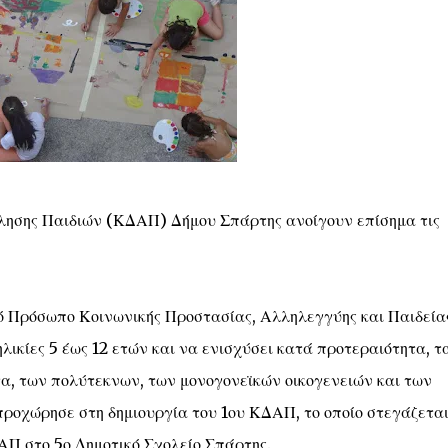
όλησης Παιδιών (ΚΔΑΠ) Δήμου Σπάρτης ανοίγουν επίσημα τις
ό Πρόσωπο Κοινωνικής Προστασίας, Αλληλεγγύης και Παιδεία
ηλικίες 5 έως 12 ετών και να ενισχύσει κατά προτεραιότητα, τ
τα, των πολύτεκνων, των μονογονεϊκών οικογενειών και των
ροχώρησε στη δημιουργία του 1ου ΚΔΑΠ, το οποίο στεγάζεται
ΑΠ στο 5ο Δημοτικό Σχολείο Σπάρτης.