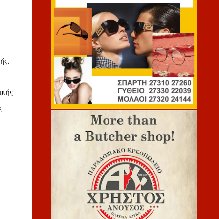
ής.
ικής
ς