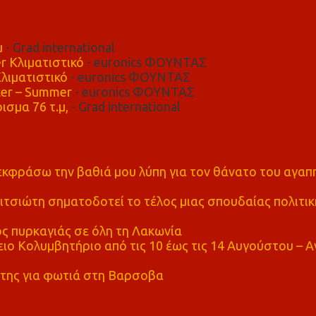
μ
- Grad international
r Κλιματιστικό
- euronics ΦΟΥΝΤΑΣ
λιματιστικό
- euronics ΦΟΥΝΤΑΣ
er – Summer
- euronics ΦΟΥΝΤΑΣ
ισμα 76 τ.μ,
- Grad international
α εκφράσω την βαθιά μου λύπη για τον θάνατο του αγα
τσιώτη σηματοδοτεί το τέλος μιας σπουδαίας πολιτικ
ς πυρκαγιάς σε όλη τη Λακωνία
ο Κολυμβητήριο από τις 10 έως τις 14 Αυγούστου – Α
της για φωτιά στη Βαρσοβα