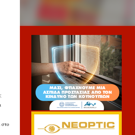
ς
α
 στο