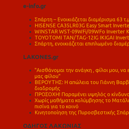
e-info.gr
Σπάρτη – Ενοικιάζεται διαμέρισμα 63 τ.
HISENSE CA35LR03G Easy Smart Inverte
WINSTAR WST-09WFi/09WFo Inverter Κ
TOYOTOMI TAN/TAG-12IG IKIGAI Invert
Σπάρτη, ενοικιάζεται επιπλωμένο διαμέρ
LAKONES.gr
"Αισθάνομαι την ανάγκη , φίλοι μου, ν
μας φίλου"
ΒΕΡΟΥΤΗΣ: Η απώλεια του Γιάννη Βαρβι
διαδρομής
ΠΡΟΣΟΧΗ! Παραμένει υψηλός ο κίνδυνο
Χωρίς μαθήματα κολύμβησης το Ματάλει
πισίνα για το κοινό
Κινητοποίηση της Πυροσβεστικής Σπάρ
ΟΔΗΓΟΣ ΛΑΚΩΝΙΑΣ