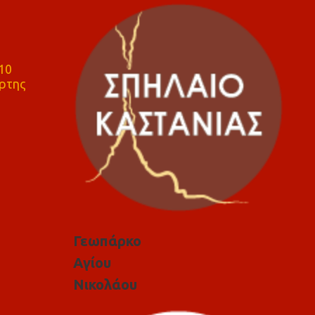
10
ρτης
Γεωπάρκο
Αγίου
Νικολάου