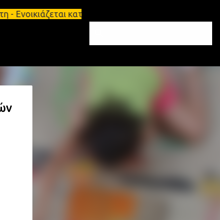
ιάζεται κατάστημα 134 τ.μ, με υπόγειο 124τ.μ και 
ών