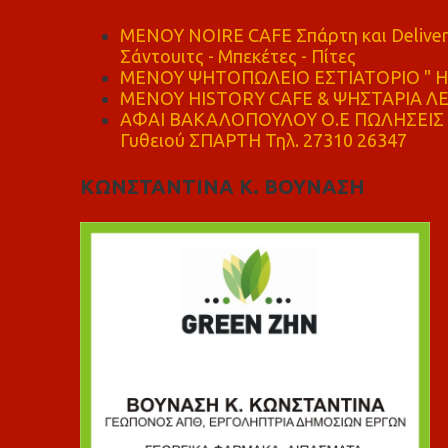
MENOY NOIRE CAFE Σπάρτη και Delive
Σάντουιτς - Μπεκέτες - Πίτες
ΜΕΝΟΥ ΨΗΤΟΠΩΛΕΙΟ ΕΣΤΙΑΤΟΡΙΟ " Η 
ΜΕΝΟΥ HISTORY CAFE & ΨΗΣΤΑΡΙΑ ΛΕΩ
ΑΦΑΙ ΒΑΚΑΛΟΠΟΥΛΟΥ Ο.Ε ΠΩΛΗΣΕΙΣ 
Γυθειού ΣΠΑΡΤΗ Τηλ. 27310 26347
ΚΩΝΣΤΑΝΤΙΝΑ Κ. ΒΟΥΝΑΣΗ