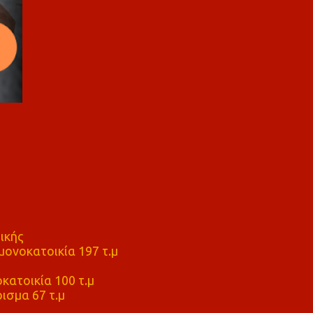
ικής
ονοκατοικία 197 τ.μ
μ
κατοικία 100 τ.μ
ισμα 67 τ.μ