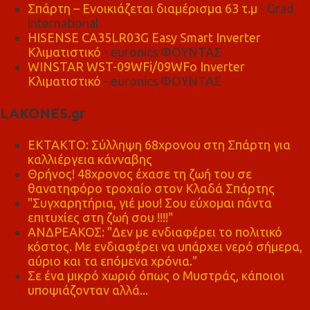
Σπάρτη – Ενοικιάζεται διαμέρισμα 63 τ.μ
- Grad
international
HISENSE CA35LR03G Easy Smart Inverter
Κλιματιστικό
- euronics ΦΟΥΝΤΑΣ
WINSTAR WST-09WFi/09WFo Inverter
Κλιματιστικό
- euronics ΦΟΥΝΤΑΣ
LAKONES.gr
ΕΚΤΑΚΤΟ: Σύλληψη 68χρονου στη Σπάρτη για
καλλιέργεια κάνναβης
Θρήνος! 48χρονος έχασε τη ζωή του σε
θανατηφόρο τροχαίο στον Κλαδά Σπάρτης
"Συγχαρητήρια, γιέ μου! Σου εύχομαι πάντα
επιτυχίες στη ζωή σου !!!!"
ΑΝΔΡΕΑΚΟΣ: "Δεν με ενδιαφέρει το πολιτικό
κόστος. Με ενδιαφέρει να υπάρχει νερό σήμερα,
αύριο και τα επόμενα χρόνια."
Σε ένα μικρό χωριό όπως ο Μυστράς, κάποιοι
υποψιάζονταν αλλά...