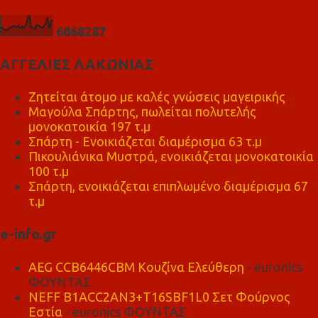
6
8
6
8
2
8
7
ΑΓΓΕΛΙΕΣ ΛΑΚΩΝΙΑΣ
Ζητείται άτομο με καλές γνώσεις μαγειρικής
Μαγούλα Σπάρτης, πωλείται πολυτελής
μονοκατοικία 197 τ.μ
Σπάρτη - Ενοικιάζεται διαμέρισμα 63 τ.μ
Πικουλιάνικα Μυστρά, ενοικιάζεται μονοκατοικία
100 τ.μ
Σπάρτη, ενοικιάζεται επιπλωμένο διαμέρισμα 67
τ.μ
e-info.gr
AEG CCB6446CBM Κουζίνα Ελεύθερη
- euronics
ΦΟΥΝΤΑΣ
NEFF B1ACC2AN3+T16SBF1L0 Σετ Φούρνος
Εστία
- euronics ΦΟΥΝΤΑΣ