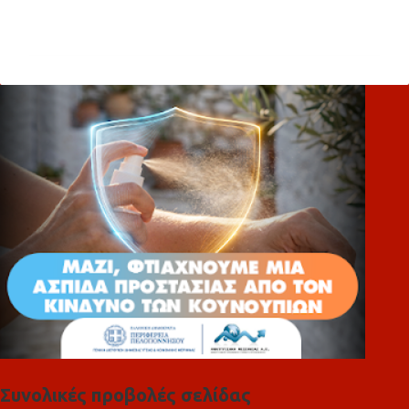
Σ
χ
ό
λ
ι
α
Συνολικές προβολές σελίδας