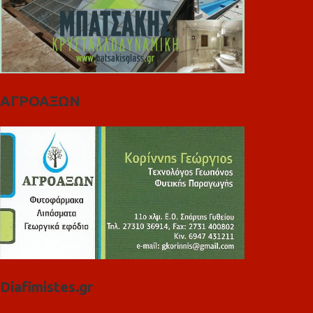
ΑΓΡΟΑΞΩΝ
Diafimistes.gr