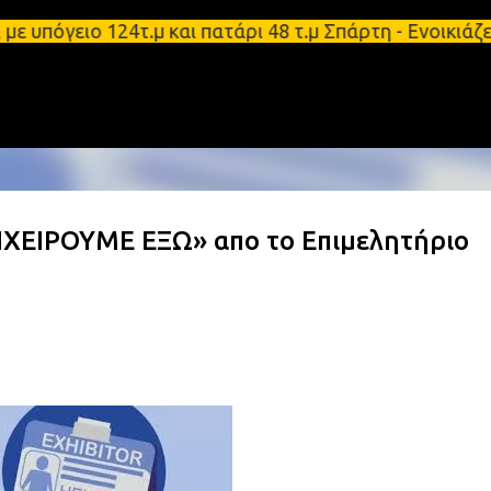
Μετάβαση στο κύριο περιεχόμενο
όγειο 124τ.μ και πατάρι 48 τ.μ Σπάρτη - Ενοικιάζε
ΧΕΙΡΟΥΜΕ ΕΞΩ» απο το Επιμελητήριο