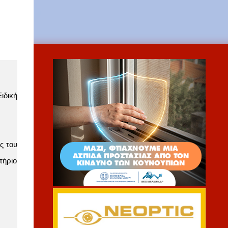
ιδική
ς του
τήριο