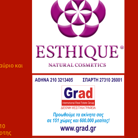
αύριο και
10
ρτης