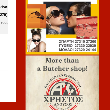
είναι
2279
).
 τους