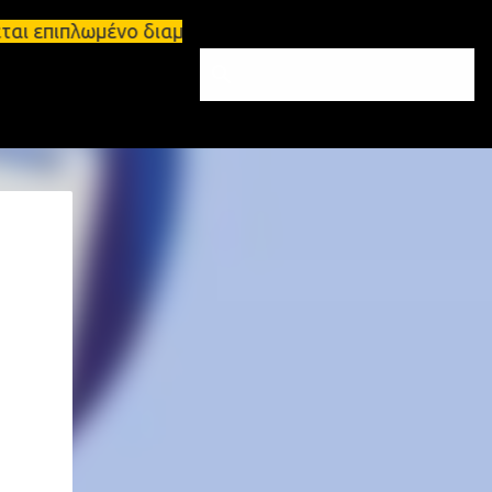
ται επιπλωμένο διαμέρισμα 65τ.μ Σπάρτη - πωλείται