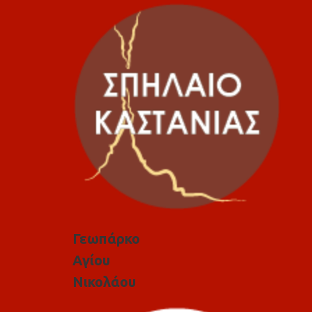
Γεωπάρκο
Αγίου
Νικολάου