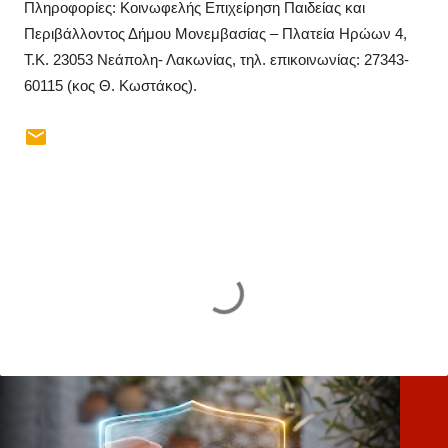
Πληροφορίες: Κοινωφελής Επιχείρηση Παιδείας και
Περιβάλλοντος Δήμου Μονεμβασίας – Πλατεία Ηρώων 4,
Τ.Κ. 23053 Νεάπολη- Λακωνίας, τηλ. επικοινωνίας: 27343-
60115 (κος Θ. Κωστάκος).
Σ
χ
ό
λ
ι
α