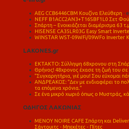
AEG CCB6446CBM Κουζίνα Ελεύθερη
- 
NEFF B1ACC2AN3+T16SBF1L0 Σετ Φού
Σπάρτη – Ενοικιάζεται διαμέρισμα 63 τ.
HISENSE CA35LR03G Easy Smart Inverte
WINSTAR WST-09WFi/09WFo Inverter Κ
LAKONES.gr
ΕΚΤΑΚΤΟ: Σύλληψη 68χρονου στη Σπάρτ
Θρήνος! 48χρονος έχασε τη ζωή του σ
"Συγχαρητήρια, γιέ μου! Σου εύχομαι πάν
ΑΝΔΡΕΑΚΟΣ: "Δεν με ενδιαφέρει το πολι
τα επόμενα χρόνια."
Σε ένα μικρό χωριό όπως ο Μυστράς, κά
ΟΔΗΓΟΣ ΛΑΚΩΝΙΑΣ
MENOY NOIRE CAFE Σπάρτη και Delive
Σάντουιτς - Μπεκέτες - Πίτες