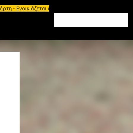
άρτη - Ενοικιάζεται επιπλωμένο διαμέρισμα 65τ.μ Σ