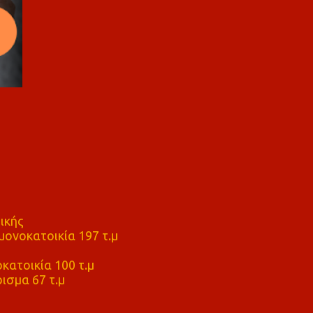
ικής
ονοκατοικία 197 τ.μ
μ
κατοικία 100 τ.μ
ισμα 67 τ.μ