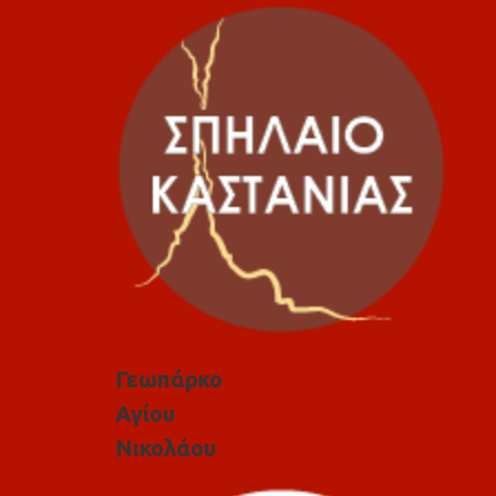
Γεωπάρκο
Αγίου
Νικολάου