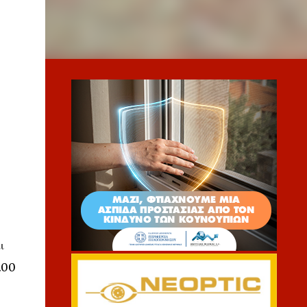
ι
.00