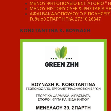
ΜΕΝΟΥ ΨΗΤΟΠΩΛΕΙΟ ΕΣΤΙΑΤΟΡΙΟ " Η 
ΜΕΝΟΥ HISTORY CAFE & ΨΗΣΤΑΡΙΑ ΛΕΩ
ΑΦΑΙ ΒΑΚΑΛΟΠΟΥΛΟΥ Ο.Ε ΠΩΛΗΣΕΙΣ 
Γυθειού ΣΠΑΡΤΗ Τηλ. 27310 26347
ΚΩΝΣΤΑΝΤΙΝΑ Κ. ΒΟΥΝΑΣΗ