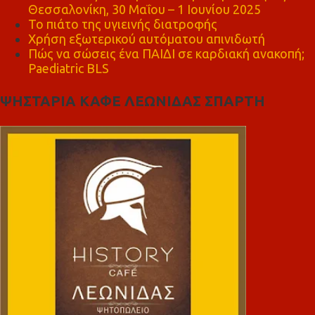
Θεσσαλονίκη, 30 Μαΐου – 1 Ιουνίου 2025
Το πιάτο της υγιεινής διατροφής
Χρήση εξωτερικού αυτόματου απινιδωτή
Πώς να σώσεις ένα ΠΑΙΔΙ σε καρδιακή ανακοπή;
Paediatric BLS
ΨΗΣΤΑΡΙΑ ΚΑΦΕ ΛΕΩΝΙΔΑΣ ΣΠΑΡΤΗ