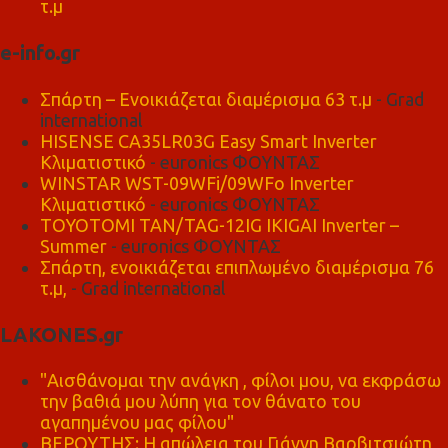
τ.μ
e-info.gr
Σπάρτη – Ενοικιάζεται διαμέρισμα 63 τ.μ
- Grad
international
HISENSE CA35LR03G Easy Smart Inverter
Κλιματιστικό
- euronics ΦΟΥΝΤΑΣ
WINSTAR WST-09WFi/09WFo Inverter
Κλιματιστικό
- euronics ΦΟΥΝΤΑΣ
TOYOTOMI TAN/TAG-12IG IKIGAI Inverter –
Summer
- euronics ΦΟΥΝΤΑΣ
Σπάρτη, ενοικιάζεται επιπλωμένο διαμέρισμα 76
τ.μ,
- Grad international
LAKONES.gr
"Αισθάνομαι την ανάγκη , φίλοι μου, να εκφράσω
την βαθιά μου λύπη για τον θάνατο του
αγαπημένου μας φίλου"
ΒΕΡΟΥΤΗΣ: Η απώλεια του Γιάννη Βαρβιτσιώτη