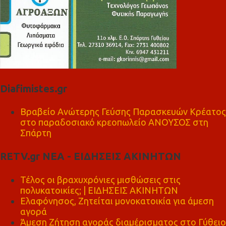
Diafimistes.gr
Βραβείο Ανώτερης Γεύσης Παρασκευών Κρέατος
στο παραδοσιακό κρεοπωλείο ΑΝΟΥΣΟΣ στη
Σπάρτη
RETV.gr ΝΕΑ - ΕΙΔΗΣΕΙΣ ΑΚΙΝΗΤΩΝ
Τέλος οι βραχυχρόνιες μισθώσεις στις
πολυκατοικίες; | ΕΙΔΗΣΕΙΣ ΑΚΙΝΗΤΩΝ
Ελαφόνησος, Ζητείται μονοκατοικία για άμεση
αγορά
Άμεση Ζήτηση αγοράς διαμέρισματος στο Γύθειο