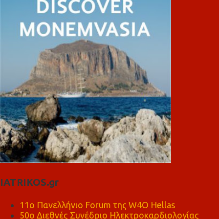
IATRIKOS.gr
11ο Πανελλήνιο Forum της W4O Hellas
50ο Διεθνές Συνέδριο Ηλεκτροκαρδιολογίας