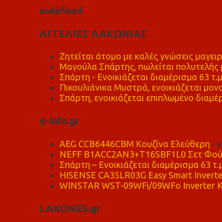
u
n
d
e
f
n
e
d
ΑΓΓΕΛΙΕΣ ΛΑΚΩΝΙΑΣ
Ζητείται άτομο με καλές γνώσεις μαγειρ
Μαγούλα Σπάρτης, πωλείται πολυτελής μ
Σπάρτη - Ενοικιάζεται διαμέρισμα 63 τ.
Πικουλιάνικα Μυστρά, ενοικιάζεται μονο
Σπάρτη, ενοικιάζεται επιπλωμένο διαμέρ
e-info.gr
AEG CCB6446CBM Κουζίνα Ελεύθερη
- 
NEFF B1ACC2AN3+T16SBF1L0 Σετ Φού
Σπάρτη – Ενοικιάζεται διαμέρισμα 63 τ.
HISENSE CA35LR03G Easy Smart Inverte
WINSTAR WST-09WFi/09WFo Inverter Κ
LAKONES.gr