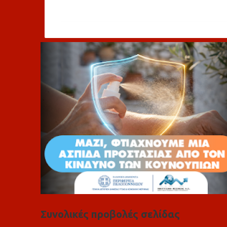
χ
ό
λ
ι
α
Συνολικές προβολές σελίδας