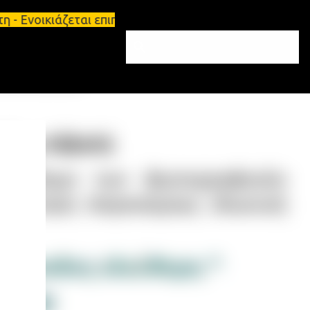
 - Ενοικιάζεται επιπλωμένο διαμέρισμα 65τ.μ Σπάρτ