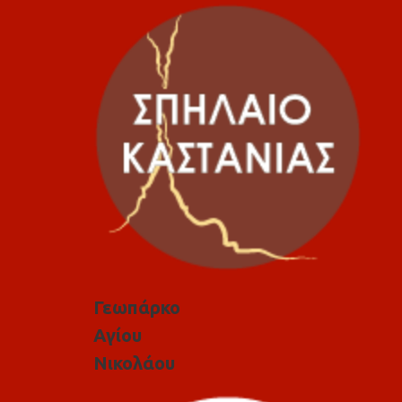
Γεωπάρκο
Αγίου
Νικολάου