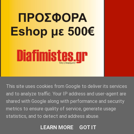
This site uses cookies from Google to deliver its services
and to analyze traffic. Your IP address and user-agent are
shared with Google along with performance and security
ΒΕΚΡΑΚΟΣ
metrics to ensure quality of service, generate usage
statistics, and to detect and address abuse.
LEARN MORE
GOT IT