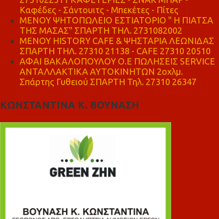
Καφέδες - Σάντουιτς - Μπεκέτες - Πίτες
ΜΕΝΟΥ ΨΗΤΟΠΩΛΕΙΟ ΕΣΤΙΑΤΟΡΙΟ " Η ΠΙΑΤΣΑ
ΤΗΣ ΜΑΣΑΣ" ΣΠΑΡΤΗ ΤΗΛ. 2731082002
ΜΕΝΟΥ HISTORY CAFE & ΨΗΣΤΑΡΙΑ ΛΕΩΝΙΔΑΣ
ΣΠΑΡΤΗ ΤΗΛ. 27310 21138 - CAFE 27310 20510
ΑΦΑΙ ΒΑΚΑΛΟΠΟΥΛΟΥ Ο.Ε ΠΩΛΗΣΕΙΣ SERVICE
ΑΝΤΑΛΛΑΚΤΙΚΑ ΑΥΤΟΚΙΝΗΤΩΝ 2οχλμ.
Σπάρτης Γυθειού ΣΠΑΡΤΗ Τηλ. 27310 26347
ΚΩΝΣΤΑΝΤΙΝΑ Κ. ΒΟΥΝΑΣΗ