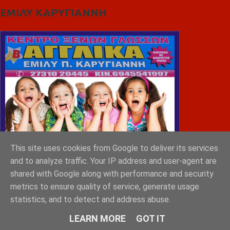
ΕΜΙΛΥ ΚΑΡΥΓΙΑΝΝΗ
This site uses cookies from Google to deliver its services
and to analyze traffic. Your IP address and user-agent are
shared with Google along with performance and security
metrics to ensure quality of service, generate usage
statistics, and to detect and address abuse.
LEARN MORE
GOT IT