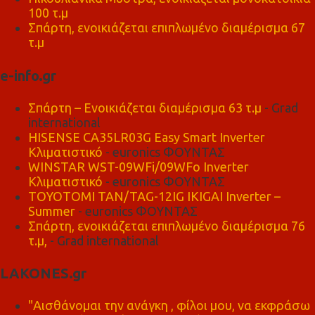
100 τ.μ
Σπάρτη, ενοικιάζεται επιπλωμένο διαμέρισμα 67
τ.μ
e-info.gr
Σπάρτη – Ενοικιάζεται διαμέρισμα 63 τ.μ
- Grad
international
HISENSE CA35LR03G Easy Smart Inverter
Κλιματιστικό
- euronics ΦΟΥΝΤΑΣ
WINSTAR WST-09WFi/09WFo Inverter
Κλιματιστικό
- euronics ΦΟΥΝΤΑΣ
TOYOTOMI TAN/TAG-12IG IKIGAI Inverter –
Summer
- euronics ΦΟΥΝΤΑΣ
Σπάρτη, ενοικιάζεται επιπλωμένο διαμέρισμα 76
τ.μ,
- Grad international
LAKONES.gr
"Αισθάνομαι την ανάγκη , φίλοι μου, να εκφράσω