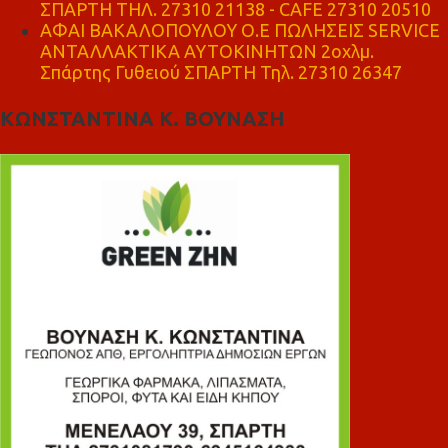
ΣΠΑΡΤΗ ΤΗΛ. 27310 21138 - CAFE 27310 20510
ΑΦΑΙ ΒΑΚΑΛΟΠΟΥΛΟΥ Ο.Ε ΠΩΛΗΣΕΙΣ SERVICE
ΑΝΤΑΛΛΑΚΤΙΚΑ ΑΥΤΟΚΙΝΗΤΩΝ 2οχλμ.
Σπάρτης Γυθειού ΣΠΑΡΤΗ Τηλ. 27310 26347
ΚΩΝΣΤΑΝΤΙΝΑ Κ. ΒΟΥΝΑΣΗ