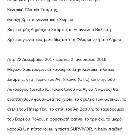
Κεντρική Πλατεία Σπάρτης,
έναρξη Χριστουγεννιάτικου Χωριού,
Χαιρετισμός Δημάρχου Σπάρτης κ. Ευάγγελου Βαλιώτη
Χριστουγεννιάτικες μελωδίες από τη Φιλαρμονική του Δήμου
Από 22 Δεκεμβρίου 2017 έως και 2 Ιανουαρίου 2018
Μεγάλο Χριστουγεννιάτικο Χωριό. Στην Κεντρική πλατεία
Σπάρτης, στο Πάρκο του Αγ. Νίκωνα (ΟΤΕ) και στην οδό
Λυκούργου (μεταξύ Κ. Παλαιολόγου και Αγίου Νίκωνος) θα
αναπτυχθούν φουσκωτά παιχνίδια, το σχολείο των ξωτικών, το
ατελιέ του Πήτερ Πάν, το σπίτι του Άη Βασίλη, το ταχυδρομείο
του Βόρειου Πόλου, η φουσκωτή φάτνη, το τρενάκι, το μικρό
καρουζέλ, η πίστα roller, η πίστα SURVIVOR, η baby παιδική