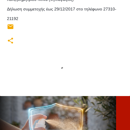
Δήλωση συμμετοχής έως 29/12/2017 στο τηλέφωνο 27310-
21192
Σ
χ
ό
λ
ι
α