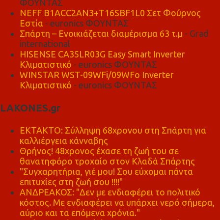
ΦΟΥΝΤΑΣ
NEFF B1ACC2AN3+T16SBF1L0 Σετ Φούρνος
Εστία
- euronics ΦΟΥΝΤΑΣ
Σπάρτη – Ενοικιάζεται διαμέρισμα 63 τ.μ
- Grad
international
HISENSE CA35LR03G Easy Smart Inverter
Κλιματιστικό
- euronics ΦΟΥΝΤΑΣ
WINSTAR WST-09WFi/09WFo Inverter
Κλιματιστικό
- euronics ΦΟΥΝΤΑΣ
LAKONES.gr
ΕΚΤΑΚΤΟ: Σύλληψη 68χρονου στη Σπάρτη για
καλλιέργεια κάνναβης
Θρήνος! 48χρονος έχασε τη ζωή του σε
θανατηφόρο τροχαίο στον Κλαδά Σπάρτης
"Συγχαρητήρια, γιέ μου! Σου εύχομαι πάντα
επιτυχίες στη ζωή σου !!!!"
ΑΝΔΡΕΑΚΟΣ: "Δεν με ενδιαφέρει το πολιτικό
κόστος. Με ενδιαφέρει να υπάρχει νερό σήμερα,
αύριο και τα επόμενα χρόνια."