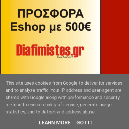
This site uses cookies from Google to deliver its services
and to analyze traffic. Your IP address and user-agent are
shared with Google along with performance and security
ΒΕΚΡΑΚΟΣ
metrics to ensure quality of service, generate usage
statistics, and to detect and address abuse.
LEARN MORE
GOT IT