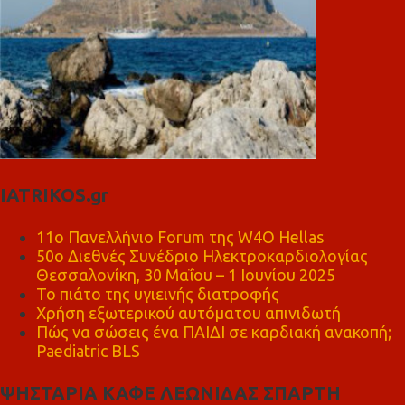
IATRIKOS.gr
11ο Πανελλήνιο Forum της W4O Hellas
50ο Διεθνές Συνέδριο Ηλεκτροκαρδιολογίας
Θεσσαλονίκη, 30 Μαΐου – 1 Ιουνίου 2025
Το πιάτο της υγιεινής διατροφής
Χρήση εξωτερικού αυτόματου απινιδωτή
Πώς να σώσεις ένα ΠΑΙΔΙ σε καρδιακή ανακοπή;
Paediatric BLS
ΨΗΣΤΑΡΙΑ ΚΑΦΕ ΛΕΩΝΙΔΑΣ ΣΠΑΡΤΗ