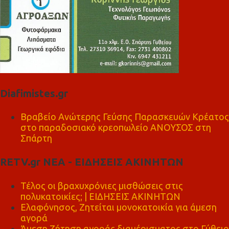
Diafimistes.gr
Βραβείο Ανώτερης Γεύσης Παρασκευών Κρέατος
στο παραδοσιακό κρεοπωλείο ΑΝΟΥΣΟΣ στη
Σπάρτη
RETV.gr ΝΕΑ - ΕΙΔΗΣΕΙΣ ΑΚΙΝΗΤΩΝ
Τέλος οι βραχυχρόνιες μισθώσεις στις
πολυκατοικίες; | ΕΙΔΗΣΕΙΣ ΑΚΙΝΗΤΩΝ
Ελαφόνησος, Ζητείται μονοκατοικία για άμεση
αγορά
Άμεση Ζήτηση αγοράς διαμέρισματος στο Γύθειο