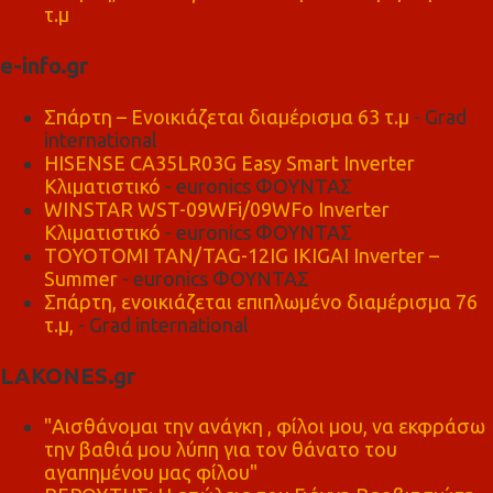
τ.μ
e-info.gr
Σπάρτη – Ενοικιάζεται διαμέρισμα 63 τ.μ
- Grad
international
HISENSE CA35LR03G Easy Smart Inverter
Κλιματιστικό
- euronics ΦΟΥΝΤΑΣ
WINSTAR WST-09WFi/09WFo Inverter
Κλιματιστικό
- euronics ΦΟΥΝΤΑΣ
TOYOTOMI TAN/TAG-12IG IKIGAI Inverter –
Summer
- euronics ΦΟΥΝΤΑΣ
Σπάρτη, ενοικιάζεται επιπλωμένο διαμέρισμα 76
τ.μ,
- Grad international
LAKONES.gr
"Αισθάνομαι την ανάγκη , φίλοι μου, να εκφράσω
την βαθιά μου λύπη για τον θάνατο του
αγαπημένου μας φίλου"