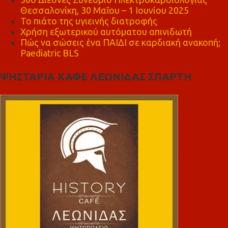
Θεσσαλονίκη, 30 Μαΐου – 1 Ιουνίου 2025
Το πιάτο της υγιεινής διατροφής
Χρήση εξωτερικού αυτόματου απινιδωτή
Πώς να σώσεις ένα ΠΑΙΔΙ σε καρδιακή ανακοπή;
Paediatric BLS
ΨΗΣΤΑΡΙΑ ΚΑΦΕ ΛΕΩΝΙΔΑΣ ΣΠΑΡΤΗ