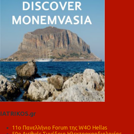
IATRIKOS.gr
11ο Πανελλήνιο Forum της W4O Hellas
50ο Διεθνές Συνέδριο Ηλεκτροκαρδιολογίας