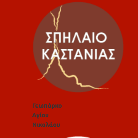
Γεωπάρκο
Αγίου
Νικολάου