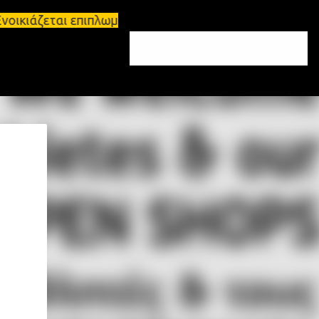
οικιάζεται επιπλωμένο διαμέρισμα 65τ.μ Σπάρτη - π