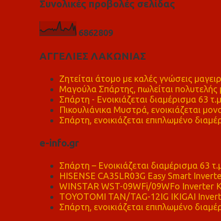
Συνολικές προβολές σελίδας
6
8
6
2
8
0
9
ΑΓΓΕΛΙΕΣ ΛΑΚΩΝΙΑΣ
Ζητείται άτομο με καλές γνώσεις μαγειρ
Μαγούλα Σπάρτης, πωλείται πολυτελής μ
Σπάρτη - Ενοικιάζεται διαμέρισμα 63 τ.
Πικουλιάνικα Μυστρά, ενοικιάζεται μονο
Σπάρτη, ενοικιάζεται επιπλωμένο διαμέρ
e-info.gr
Σπάρτη – Ενοικιάζεται διαμέρισμα 63 τ.
HISENSE CA35LR03G Easy Smart Inverte
WINSTAR WST-09WFi/09WFo Inverter Κ
TOYOTOMI TAN/TAG-12IG IKIGAI Invert
Σπάρτη, ενοικιάζεται επιπλωμένο διαμέρ