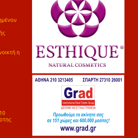
πημένου
ής
νοικτή η
10
ρτης