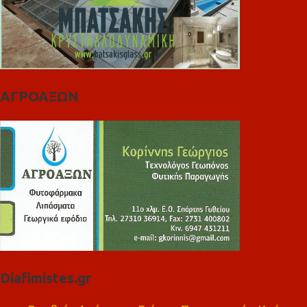
ΑΓΡΟΑΞΩΝ
Diafimistes.gr