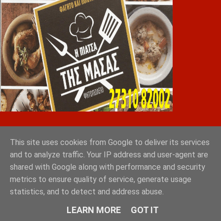
Greek Exports Directory
This site uses cookies from Google to deliver its services
Φόρτωση...
and to analyze traffic. Your IP address and user-agent are
shared with Google along with performance and security
GRAD ΔΙΕΘΝΗ ΜΕΣΙΤΙΚΑ ΓΡΑΦΕΙΑ ΑΘΗΝΑ
metrics to ensure quality of service, generate usage
ΣΠΑΡΤΗ ΛΑΚΩΝΙΑ
statistics, and to detect and address abuse.
LEARN MORE
GOT IT