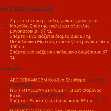
ΑΓΓΕΛΙΕΣ ΛΑΚΩΝΙΑΣ
Ζητείται άτομο με καλές γνώσεις μαγειρικής
Μαγούλα Σπάρτης, πωλείται πολυτελής
μονοκατοικία 197 τ.μ
Σπάρτη - Ενοικιάζεται διαμέρισμα 63 τ.μ
Πικουλιάνικα Μυστρά, ενοικιάζεται μονοκατοικία
100 τ.μ
Σπάρτη, ενοικιάζεται επιπλωμένο διαμέρισμα 67
τ.μ
e-info.gr
AEG CCB6446CBM Κουζίνα Ελεύθερη
- euronics
ΦΟΥΝΤΑΣ
NEFF B1ACC2AN3+T16SBF1L0 Σετ Φούρνος
Εστία
- euronics ΦΟΥΝΤΑΣ
Σπάρτη – Ενοικιάζεται διαμέρισμα 63 τ.μ
- Grad
international