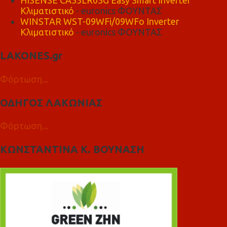
HISENSE CA35LR03G Easy Smart Inverter
Κλιματιστικό
- euronics ΦΟΥΝΤΑΣ
WINSTAR WST-09WFi/09WFo Inverter
Κλιματιστικό
- euronics ΦΟΥΝΤΑΣ
LAKONES.gr
Φόρτωση...
ΟΔΗΓΟΣ ΛΑΚΩΝΙΑΣ
Φόρτωση...
ΚΩΝΣΤΑΝΤΙΝΑ Κ. ΒΟΥΝΑΣΗ