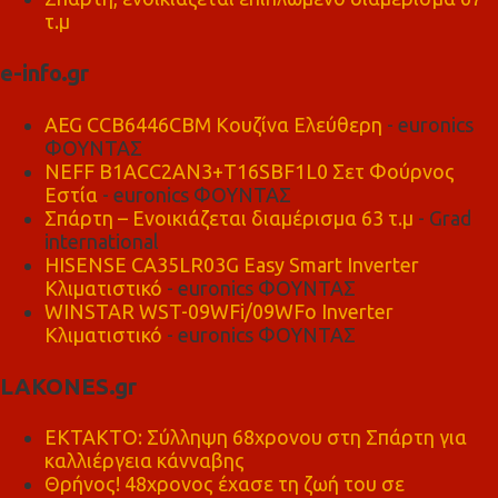
τ.μ
e-info.gr
AEG CCB6446CBM Κουζίνα Ελεύθερη
- euronics
ΦΟΥΝΤΑΣ
NEFF B1ACC2AN3+T16SBF1L0 Σετ Φούρνος
Εστία
- euronics ΦΟΥΝΤΑΣ
Σπάρτη – Ενοικιάζεται διαμέρισμα 63 τ.μ
- Grad
international
HISENSE CA35LR03G Easy Smart Inverter
Κλιματιστικό
- euronics ΦΟΥΝΤΑΣ
WINSTAR WST-09WFi/09WFo Inverter
Κλιματιστικό
- euronics ΦΟΥΝΤΑΣ
LAKONES.gr
ΕΚΤΑΚΤΟ: Σύλληψη 68χρονου στη Σπάρτη για
καλλιέργεια κάνναβης
Θρήνος! 48χρονος έχασε τη ζωή του σε