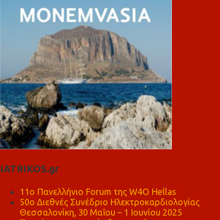
IATRIKOS.gr
11ο Πανελλήνιο Forum της W4O Hellas
50ο Διεθνές Συνέδριο Ηλεκτροκαρδιολογίας
Θεσσαλονίκη, 30 Μαΐου – 1 Ιουνίου 2025