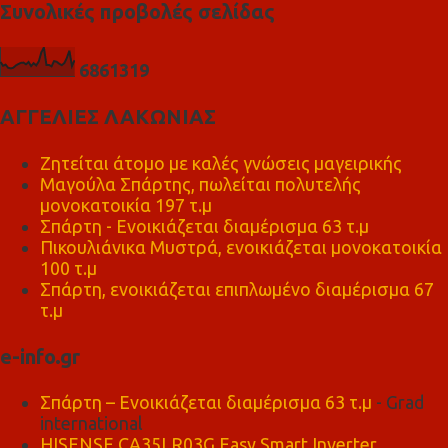
Συνολικές προβολές σελίδας
6
8
6
1
3
1
9
ΑΓΓΕΛΙΕΣ ΛΑΚΩΝΙΑΣ
Ζητείται άτομο με καλές γνώσεις μαγειρικής
Μαγούλα Σπάρτης, πωλείται πολυτελής
μονοκατοικία 197 τ.μ
Σπάρτη - Ενοικιάζεται διαμέρισμα 63 τ.μ
Πικουλιάνικα Μυστρά, ενοικιάζεται μονοκατοικία
100 τ.μ
Σπάρτη, ενοικιάζεται επιπλωμένο διαμέρισμα 67
τ.μ
e-info.gr
Σπάρτη – Ενοικιάζεται διαμέρισμα 63 τ.μ
- Grad
international
HISENSE CA35LR03G Easy Smart Inverter