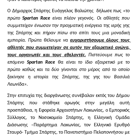
Ο Δήμαρχος Σπάρτης Ευάγγελος Βαλιώτης  δήλωσε πως 
«το 
πρώτο 
Spartan Race
 είναι πλέον γεγονός. Οι αθλητές που 
συμμετείχαν ένιωσαν την πραγματική ενέργεια της ιερής γης 
της Σπάρτης και πήραν πίσω στο σπίτι τους μια μοναδική 
εμπειρία. Πρώτα θέλουμε να 
ευχαριστήσουμε όλους τους 
αθλητές που συμμετείχαν σε αυτόν τον εξαιρετικό αγώνα, 
τους οργανωτές και τους εθελοντές.
 Πιστεύουμε πως το 
επόμενο
 Spartan Race
 θα είναι το ίδιο εξαιρετικό με το 
πρώτο καθώς και τα δύο γίνονται στο μέρος από το οποίο 
ξεκίνησε η ιστορία της Σπάρτης, της γης του Βασιλιά 
Λεωνίδα»
.
Στην επιτυχία της διοργάνωσης συνέβαλαν εκτός του Δήμου 
Σπάρτης που στάθηκε αρωγός στην μεγάλη αυτή 
προσπάθεια, η Εφορεία Αρχαιοτήτων Λακωνίας, ο Εμπορικός 
Σύλλογος, το Νοσοκομείο Σπάρτης, η Ελληνική Ομάδα 
Διάσωσης –Παράρτημα Λακωνίας, τον Ελληνικό Ερυθρό 
Σταυρό- Τμήμα Σπάρτης, το Πανεπιστήμιο Πελοποννήσου με 