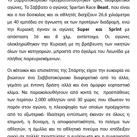
Το Σαββατοκύριακο πραγματοποιήθηκαν τρεις διαφορετικοί 
αγώνες. Το Σάββατο ο αγώνας Spartan Race
 Beast
, που είναι 
και ο πιο δύσκολος και οι αθλητές δισχίζουν 26,6 χιλιόμετρα 
με 40 εμπόδια σε άγνωστη εκ των προτέρων διαδρομή, ενώ 
την Κυριακή έγιναν οι αγώνες 
Super  και  Sprint
 με 
απόσταση 16 και 8 χλμ. αντίστοιχα. Οι αγώνες 
ολοκληρώθηκαν την Κυριακή με τη βράβευση των νικητών 
όλων των κατηγοριών, μπροστά στο άγαλμα του Λεωνίδα με 
πλήθος παρευρισκόμενων.
Οι κάτοικοι και επισκέπτες της Σπάρτης είχαν την ευκαιρία να 
βιώσουν ένα Σαββατοκύριακο διαφορετικό από τα άλλα, 
γεμάτο με έντονη δράση αλλά και ένα όμορφο εορταστικό 
κλίμα. Να παρακολουθήσουν από κοντά τις  προσπάθειες 
των περίπου 2.000 αθλητών από 30 χώρες που έδωσαν το 
παρόν στον αγώνα, η πλειοψηφία των οποίων προέρχονται 
από το εξωτερικό. Ιδιαίτερη εντύπωση έκαναν σε όλους η 
επιμονή, η δύναμη, η αποφασιστικότητα, το πείσμα των 
αθλητών, η άμιλλα και το αθλητικό πνεύμα που επέδειξαν 
αφού σε πολλές περιπτώσεις η εμψύχωση και η συνεργασία 