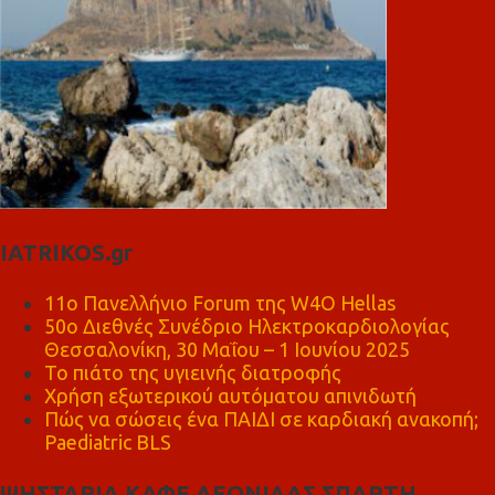
IATRIKOS.gr
11ο Πανελλήνιο Forum της W4O Hellas
50ο Διεθνές Συνέδριο Ηλεκτροκαρδιολογίας
Θεσσαλονίκη, 30 Μαΐου – 1 Ιουνίου 2025
Το πιάτο της υγιεινής διατροφής
Χρήση εξωτερικού αυτόματου απινιδωτή
Πώς να σώσεις ένα ΠΑΙΔΙ σε καρδιακή ανακοπή;
Paediatric BLS
ΨΗΣΤΑΡΙΑ ΚΑΦΕ ΛΕΩΝΙΔΑΣ ΣΠΑΡΤΗ