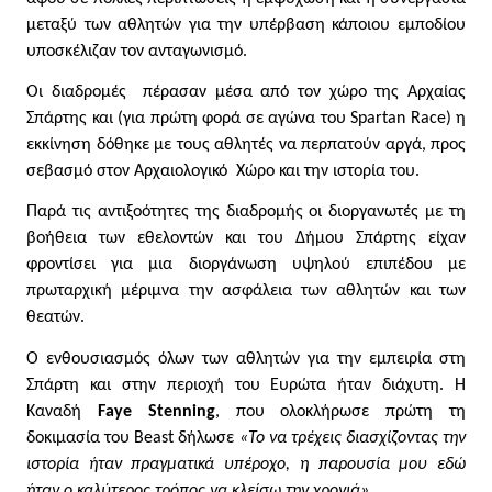
μεταξύ των αθλητών για την υπέρβαση κάποιου εμποδίου 
υποσκέλιζαν τον ανταγωνισμό. 
Οι διαδρομές  πέρασαν μέσα από τον χώρο της Αρχαίας 
Σπάρτης και (για πρώτη φορά σε αγώνα του Spartan Race) η 
εκκίνηση δόθηκε με τους αθλητές να περπατούν αργά, προς 
σεβασμό στον Αρχαιολογικό  Χώρο και την ιστορία του. 
Παρά τις αντιξοότητες της διαδρομής οι διοργανωτές με τη 
βοήθεια των εθελοντών και του Δήμου Σπάρτης είχαν 
φροντίσει για μια διοργάνωση υψηλού επιπέδου με 
πρωταρχική μέριμνα την ασφάλεια των αθλητών και των 
θεατών.
Ο ενθουσιασμός όλων των αθλητών για την εμπειρία στη 
Σπάρτη και στην περιοχή του Ευρώτα ήταν διάχυτη. Η 
Καναδή 
Faye Stenning
, που ολοκλήρωσε πρώτη τη 
δοκιμασία του Beast δήλωσε 
«Το να τρέχεις διασχίζοντας την 
ιστορία ήταν πραγματικά υπέροχο, η παρουσία μου εδώ 
ήταν ο καλύτερος τρόπος να κλείσω την χρονιά»
.