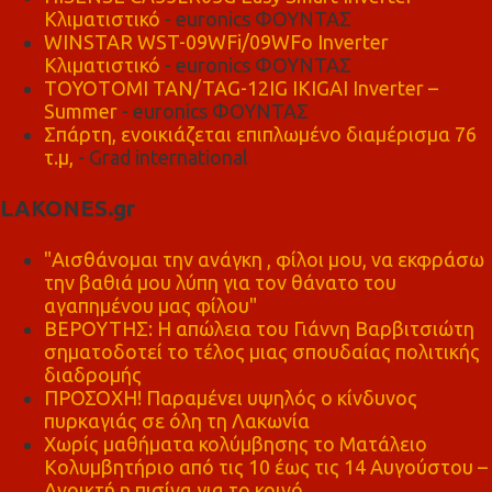
Κλιματιστικό
- euronics ΦΟΥΝΤΑΣ
WINSTAR WST-09WFi/09WFo Inverter
Κλιματιστικό
- euronics ΦΟΥΝΤΑΣ
TOYOTOMI TAN/TAG-12IG IKIGAI Inverter –
Summer
- euronics ΦΟΥΝΤΑΣ
Σπάρτη, ενοικιάζεται επιπλωμένο διαμέρισμα 76
τ.μ,
- Grad international
LAKONES.gr
"Αισθάνομαι την ανάγκη , φίλοι μου, να εκφράσω
την βαθιά μου λύπη για τον θάνατο του
αγαπημένου μας φίλου"
ΒΕΡΟΥΤΗΣ: Η απώλεια του Γιάννη Βαρβιτσιώτη
σηματοδοτεί το τέλος μιας σπουδαίας πολιτικής
διαδρομής
ΠΡΟΣΟΧΗ! Παραμένει υψηλός ο κίνδυνος
πυρκαγιάς σε όλη τη Λακωνία
Χωρίς μαθήματα κολύμβησης το Ματάλειο
Κολυμβητήριο από τις 10 έως τις 14 Αυγούστου –
Ανοικτή η πισίνα για το κοινό