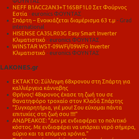
ΦΟΥΝΤΑΣ
NEFF B1ACC2AN3+T16SBF1L0 Σετ Φούρνος
Εστία
- euronics ΦΟΥΝΤΑΣ
Σπάρτη – Ενοικιάζεται διαμέρισμα 63 τ.μ
- Grad
international
HISENSE CA35LR03G Easy Smart Inverter
Κλιματιστικό
- euronics ΦΟΥΝΤΑΣ
WINSTAR WST-09WFi/09WFo Inverter
Κλιματιστικό
- euronics ΦΟΥΝΤΑΣ
LAKONES.gr
ΕΚΤΑΚΤΟ: Σύλληψη 68χρονου στη Σπάρτη για
καλλιέργεια κάνναβης
Θρήνος! 48χρονος έχασε τη ζωή του σε
θανατηφόρο τροχαίο στον Κλαδά Σπάρτης
"Συγχαρητήρια, γιέ μου! Σου εύχομαι πάντα
επιτυχίες στη ζωή σου !!!!"
ΑΝΔΡΕΑΚΟΣ: "Δεν με ενδιαφέρει το πολιτικό
κόστος. Με ενδιαφέρει να υπάρχει νερό σήμερα,
αύριο και τα επόμενα χρόνια."