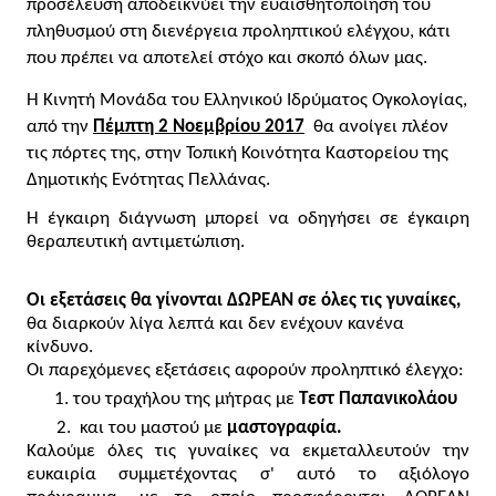
προσέλευση αποδεικνύει την ευαισθητοποίηση του 
πληθυσμού στη διενέργεια προληπτικού ελέγχου, κάτι 
που πρέπει να αποτελεί στόχο και σκοπό όλων μας. 
Η Κινητή Μονάδα του Ελληνικού Ιδρύματος Ογκολογίας, 
από την 
Πέμπτη 2 Νοεμβρίου 2017
  θα ανοίγει πλέον 
τις πόρτες της, στην Τοπική Κοινότητα Καστορείου της 
Δημοτικής Ενότητας Πελλάνας. 
Η έγκαιρη διάγνωση μπορεί να οδηγήσει σε έγκαιρη 
θεραπευτική αντιμετώπιση.   
Οι εξετάσεις θα γίνονται ΔΩΡΕΑΝ σε όλες τις γυναίκες,
θα διαρκούν
λίγα λεπτά και δεν ενέχουν κανένα 
κίνδυνο. 
Οι παρεχόμενες εξετάσεις αφορούν προληπτικό έλεγχο:
του τραχήλου της μήτρας με 
Τεστ Παπανικολάου
 και του μαστού με 
μαστογραφία.
Καλούμε όλες τις γυναίκες να εκμεταλλευτούν την 
ευκαιρία συμμετέχοντας σ' αυτό το αξιόλογο 