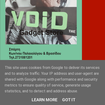
This site uses cookies from Google to deliver its services
and to analyze traffic. Your IP address and user-agent are
Diafimistes.gr
shared with Google along with performance and security
metrics to ensure quality of service, generate usage
statistics, and to detect and address abuse.
LEARN MORE
GOT IT