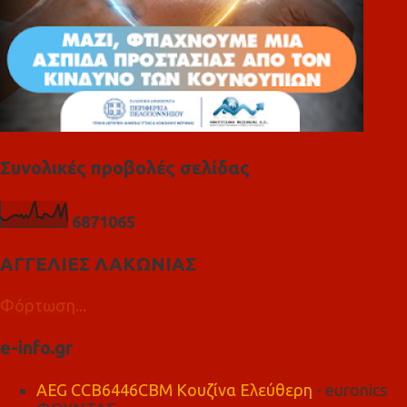
Συνολικές προβολές σελίδας
6
8
7
1
0
6
5
ΑΓΓΕΛΙΕΣ ΛΑΚΩΝΙΑΣ
Φόρτωση...
e-info.gr
AEG CCB6446CBM Κουζίνα Ελεύθερη
- euronics