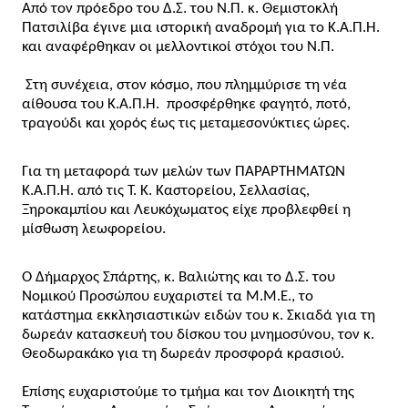
Από τον πρόεδρο του Δ.Σ. του Ν.Π. κ. Θεμιστοκλή 
Πατσιλίβα έγινε μια ιστορική αναδρομή για το Κ.Α.Π.Η. 
και αναφέρθηκαν οι μελλοντικοί στόχοι του Ν.Π.
 Στη συνέχεια, στον κόσμο, που πλημμύρισε τη νέα 
αίθουσα του Κ.Α.Π.Η.  προσφέρθηκε φαγητό, ποτό, 
τραγούδι και χορός έως τις μεταμεσονύκτιες ώρες.
Για τη μεταφορά των μελών των ΠΑΡΑΡΤΗΜΑΤΩΝ 
Κ.Α.Π.Η. από τις Τ. Κ. Καστορείου, Σελλασίας, 
Ξηροκαμπίου και Λευκόχωματος είχε προβλεφθεί η 
μίσθωση λεωφορείου.
Ο Δήμαρχος Σπάρτης, κ. Βαλιώτης και το Δ.Σ. του 
Νομικού Προσώπου ευχαριστεί τα Μ.Μ.Ε., το 
κατάστημα εκκλησιαστικών ειδών του κ. Σκιαδά για τη 
δωρεάν κατασκευή του δίσκου του μνημοσύνου, τον κ. 
Θεοδωρακάκο για τη δωρεάν προσφορά κρασιού.
Επίσης ευχαριστούμε το τμήμα και τον Διοικητή της 