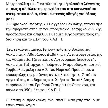
Μητροπολίτη κ.κ. Ευστάθιο τιμητική πλακέτα λέγοντας 
«…
πως η αδιάλειπτη φροντίδα του στο κοινωνικό και 
πνευματικό πεδίο, είναι φωτεινός οδηγός για όλους 
μας
».
 Ο Δήμαρχος Σπάρτης κ. Ευάγγελος Βαλιώτης επανέλαβε 
την αμέριστη στήριξή του προς τις δομές της κοινωνικής 
προστασίας και απηύθυνε θερμές ευχαριστίες προς την 
διοίκηση και τα μέλη του Κ.Α.Π.Η.
 Στα εγκαίνια παρευρέθησαν επίσης ο Βουλευτής 
Λακωνίας κ. Αθανάσιος Δαβάκης, η Αντιπεριφερειάρχης 
κα. Αδαμαντία Τζανετέα, , ο Αστυνομικός Διευθυντής 
Λακωνίας Ταξίαρχος κ. Γεώργιος  Μαρουδάς, Δημοτικοί 
Σύμβουλοι, μέλη του Δ.Σ. του Νομικού Προσώπου, ο 
επικεφαλής της μείζονος αντιπολίτευσης  κ.  Σταύρος 
Αργειτάκος, ο τ. δήμαρχος κ. Χρήστος Πατσιλίβας, η 
εκπρόσωπος του Ερυθρού Σταυρού κα Ορφανού, και 
πάνω από 350 μέλη του Κ.Α.Π.Η.
Οι επίσημοι προσκεκλημένοι απεύθυναν χαιρετισμό με 
επαινετικά λόγια.