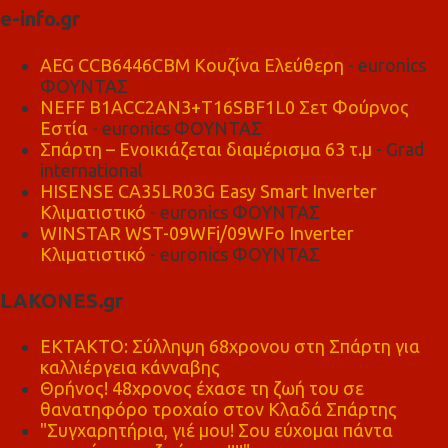
e-info.gr
AEG CCB6446CBM Κουζίνα Ελεύθερη
- euronics
ΦΟΥΝΤΑΣ
NEFF B1ACC2AN3+T16SBF1L0 Σετ Φούρνος
Εστία
- euronics ΦΟΥΝΤΑΣ
Σπάρτη – Ενοικιάζεται διαμέρισμα 63 τ.μ
- Grad
international
HISENSE CA35LR03G Easy Smart Inverter
Κλιματιστικό
- euronics ΦΟΥΝΤΑΣ
WINSTAR WST-09WFi/09WFo Inverter
Κλιματιστικό
- euronics ΦΟΥΝΤΑΣ
LAKONES.gr
ΕΚΤΑΚΤΟ: Σύλληψη 68χρονου στη Σπάρτη για
καλλιέργεια κάνναβης
Θρήνος! 48χρονος έχασε τη ζωή του σε
θανατηφόρο τροχαίο στον Κλαδά Σπάρτης
"Συγχαρητήρια, γιέ μου! Σου εύχομαι πάντα