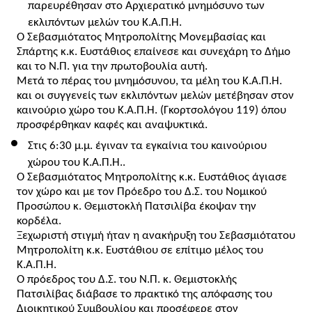
παρευρέθησαν στο Αρχιερατικό μνημόσυνο των 
εκλιπόντων μελών του Κ.Α.Π.Η.
Ο Σεβασμιότατος Μητροπολίτης Μονεμβασίας και 
Σπάρτης κ.κ. Ευστάθιος επαίνεσε και συνεχάρη το Δήμο 
και το Ν.Π. για την πρωτοβουλία αυτή.
Μετά το πέρας του μνημόσυνου, τα μέλη του Κ.Α.Π.Η. 
και οι συγγενείς των εκλιπόντων μελών μετέβησαν στον 
καινούριο χώρο του Κ.Α.Π.Η. (Γκορτσολόγου 119) όπου 
προσφέρθηκαν καφές και αναψυκτικά.
Στις 6:30 μ.μ. έγιναν τα εγκαίνια του καινούριου 
χώρου του Κ.Α.Π.Η.. 
Ο Σεβασμιότατος Μητροπολίτης κ.κ. Ευστάθιος άγιασε 
τον χώρο και με τον Πρόεδρο του Δ.Σ. του Νομικού 
Προσώπου κ. Θεμιστοκλή Πατσιλίβα έκοψαν την 
κορδέλα.
Ξεχωριστή στιγμή ήταν η ανακήρυξη του Σεβασμιότατου 
Μητροπολίτη κ.κ. Ευστάθιου σε επίτιμο μέλος του 
Κ.Α.Π.Η.
Ο πρόεδρος του Δ.Σ. του Ν.Π. κ. Θεμιστοκλής 
Πατσιλίβας διάβασε το πρακτικό της απόφασης του 
Διοικητικού Συμβουλίου και προσέφερε στον 