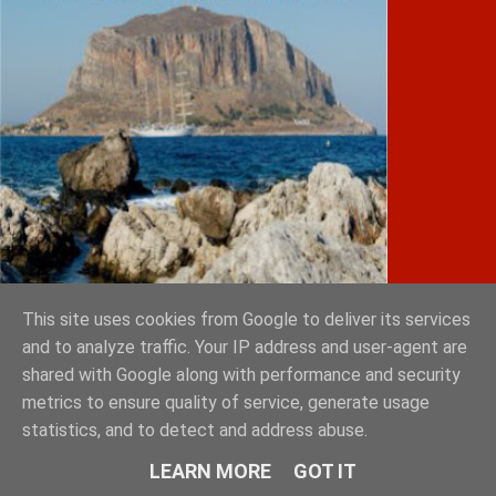
This site uses cookies from Google to deliver its services
IATRIKOS.gr
and to analyze traffic. Your IP address and user-agent are
shared with Google along with performance and security
11ο Πανελλήνιο Forum της W4O Hellas
50ο Διεθνές Συνέδριο Ηλεκτροκαρδιολογίας
metrics to ensure quality of service, generate usage
Θεσσαλονίκη, 30 Μαΐου – 1 Ιουνίου 2025
statistics, and to detect and address abuse.
Το πιάτο της υγιεινής διατροφής
LEARN MORE
GOT IT
Χρήση εξωτερικού αυτόματου απινιδωτή
Πώς να σώσεις ένα ΠΑΙΔΙ σε καρδιακή ανακοπή;