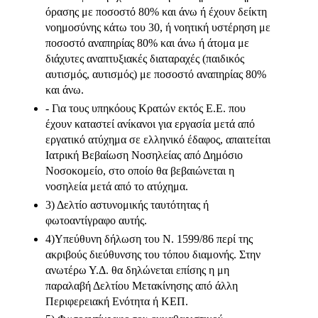
όρασης με ποσοστό 80% και άνω ή έχουν δείκτη
νοημοσύνης κάτω του 30, ή νοητική υστέρηση με
ποσοστό αναπηρίας 80% και άνω ή άτομα με
διάχυτες αναπτυξιακές διαταραχές (παιδικός
αυτισμός, αυτισμός) με ποσοστό αναπηρίας 80%
και άνω.
- Για τους υπηκόους Κρατών εκτός Ε.Ε. που
έχουν καταστεί ανίκανοι για εργασία μετά από
εργατικό ατύχημα σε ελληνικό έδαφος, απαιτείται
Ιατρική Βεβαίωση Νοσηλείας από Δημόσιο
Νοσοκομείο, στο οποίο θα βεβαιώνεται η
νοσηλεία μετά από το ατύχημα.
3) Δελτίο αστυνομικής ταυτότητας ή
φωτοαντίγραφο αυτής.
4)Υπεύθυνη δήλωση του Ν. 1599/86 περί της
ακριβούς διεύθυνσης του τόπου διαμονής. Στην
ανωτέρω Υ.Δ. θα δηλώνεται επίσης η μη
παραλαβή Δελτίου Μετακίνησης από άλλη
Περιφερειακή Ενότητα ή ΚΕΠ.