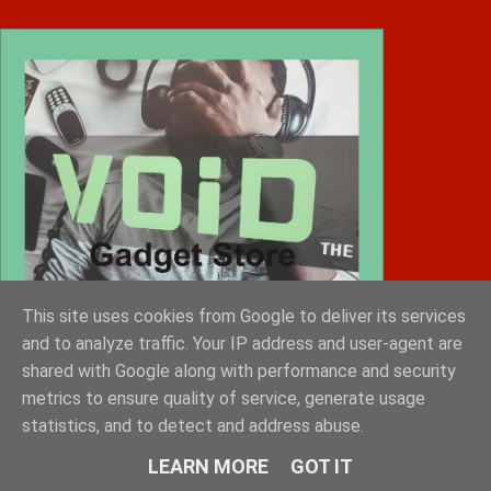
This site uses cookies from Google to deliver its services
and to analyze traffic. Your IP address and user-agent are
shared with Google along with performance and security
metrics to ensure quality of service, generate usage
statistics, and to detect and address abuse.
Diafimistes.gr
LEARN MORE
GOT IT