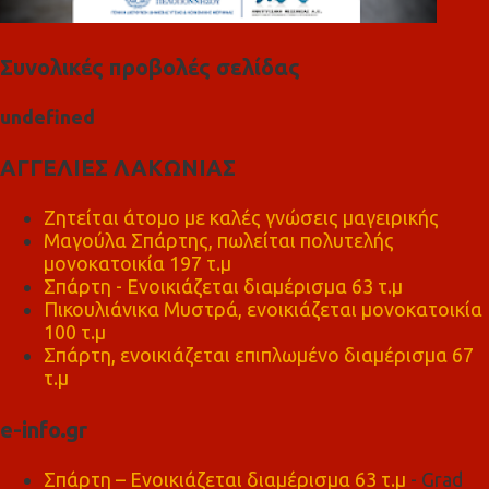
Συνολικές προβολές σελίδας
u
n
d
e
f
n
e
d
ΑΓΓΕΛΙΕΣ ΛΑΚΩΝΙΑΣ
Ζητείται άτομο με καλές γνώσεις μαγειρικής
Μαγούλα Σπάρτης, πωλείται πολυτελής
μονοκατοικία 197 τ.μ
Σπάρτη - Ενοικιάζεται διαμέρισμα 63 τ.μ
Πικουλιάνικα Μυστρά, ενοικιάζεται μονοκατοικία
100 τ.μ
Σπάρτη, ενοικιάζεται επιπλωμένο διαμέρισμα 67
τ.μ
e-info.gr
Σπάρτη – Ενοικιάζεται διαμέρισμα 63 τ.μ
- Grad