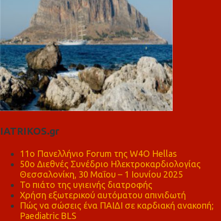
IATRIKOS.gr
11ο Πανελλήνιο Forum της W4O Hellas
50ο Διεθνές Συνέδριο Ηλεκτροκαρδιολογίας
Θεσσαλονίκη, 30 Μαΐου – 1 Ιουνίου 2025
Το πιάτο της υγιεινής διατροφής
Χρήση εξωτερικού αυτόματου απινιδωτή
Πώς να σώσεις ένα ΠΑΙΔΙ σε καρδιακή ανακοπή;
Paediatric BLS