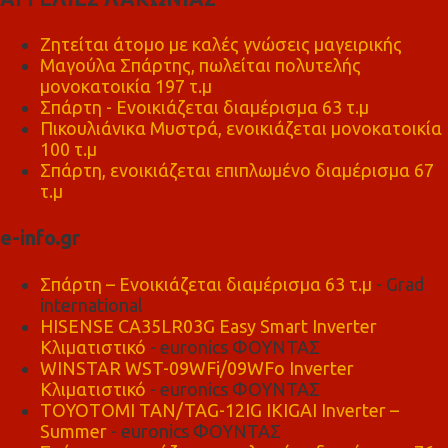
Ζητείται άτομο με καλές γνώσεις μαγειρικής
Μαγούλα Σπάρτης, πωλείται πολυτελής
μονοκατοικία 197 τ.μ
Σπάρτη - Ενοικιάζεται διαμέρισμα 63 τ.μ
Πικουλιάνικα Μυστρά, ενοικιάζεται μονοκατοικία
100 τ.μ
Σπάρτη, ενοικιάζεται επιπλωμένο διαμέρισμα 67
τ.μ
e-info.gr
Σπάρτη – Ενοικιάζεται διαμέρισμα 63 τ.μ
- Grad
international
HISENSE CA35LR03G Easy Smart Inverter
Κλιματιστικό
- euronics ΦΟΥΝΤΑΣ
WINSTAR WST-09WFi/09WFo Inverter
Κλιματιστικό
- euronics ΦΟΥΝΤΑΣ
TOYOTOMI TAN/TAG-12IG IKIGAI Inverter –
Summer
- euronics ΦΟΥΝΤΑΣ