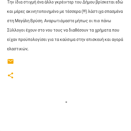
Την ίδια στιγμή ένα άλλο γκρέιντερ του Δήμου βρίσκεται εδώ
και μέρες ακινητοποιημένο με τέσσερα (!!!) λάστιχα σπασμένα
στη Μεγάλη Βρύση. Αναρωτιόμαστε μήπως οι πιο πάνω
Σύλλογοι έχουν στο νου τους να διαθέσουν τα χρήματα που
είχαν προϋπολογίσει για τα καύσιμα στην επισκευή και αγορά
ελαστικών;
Σ
χ
ό