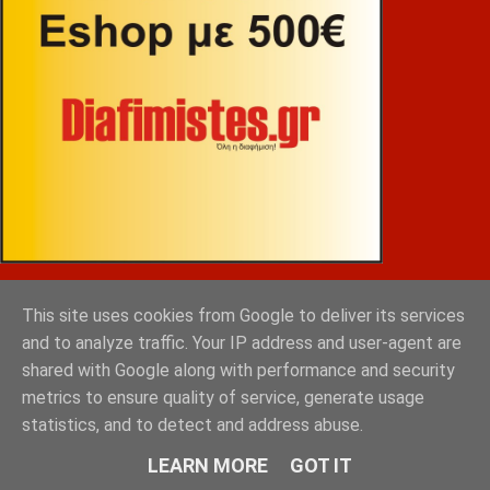
ΒΕΚΡΑΚΟΣ
This site uses cookies from Google to deliver its services
and to analyze traffic. Your IP address and user-agent are
shared with Google along with performance and security
metrics to ensure quality of service, generate usage
statistics, and to detect and address abuse.
LEARN MORE
GOT IT