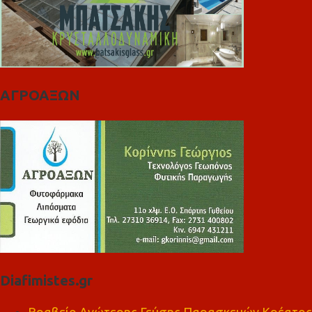
ΑΓΡΟΑΞΩΝ
Diafimistes.gr