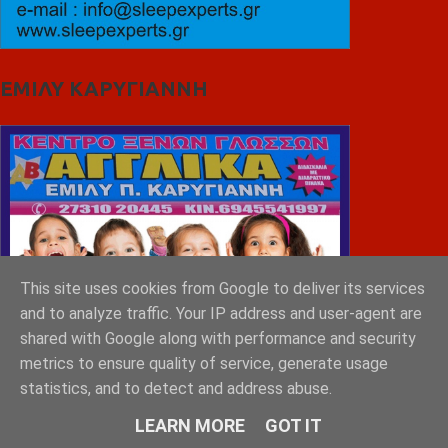
ΕΜΙΛΥ ΚΑΡΥΓΙΑΝΝΗ
This site uses cookies from Google to deliver its services
and to analyze traffic. Your IP address and user-agent are
shared with Google along with performance and security
metrics to ensure quality of service, generate usage
statistics, and to detect and address abuse.
LEARN MORE
GOT IT