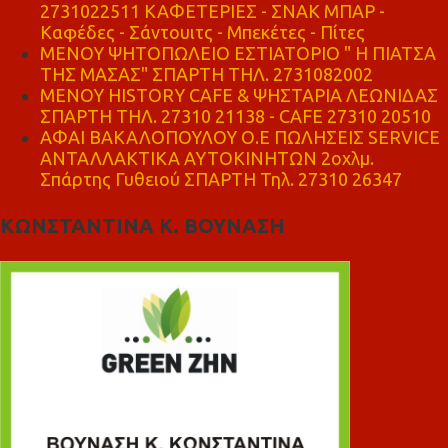
2731022511 ΚΑΦΕΤΕΡΙΕΣ - ΣΝΑΚ ΜΠΑΡ -
Καφέδες - Σάντουιτς - Μπεκέτες - Πίτες
ΜΕΝΟΥ ΨΗΤΟΠΩΛΕΙΟ ΕΣΤΙΑΤΟΡΙΟ " Η ΠΙΑΤΣΑ
ΤΗΣ ΜΑΣΑΣ" ΣΠΑΡΤΗ ΤΗΛ. 2731082002
ΜΕΝΟΥ HISTORY CAFE & ΨΗΣΤΑΡΙΑ ΛΕΩΝΙΔΑΣ
ΣΠΑΡΤΗ ΤΗΛ. 27310 21138 - CAFE 27310 20510
ΑΦΑΙ ΒΑΚΑΛΟΠΟΥΛΟΥ Ο.Ε ΠΩΛΗΣΕΙΣ SERVICE
ΑΝΤΑΛΛΑΚΤΙΚΑ ΑΥΤΟΚΙΝΗΤΩΝ 2οχλμ.
Σπάρτης Γυθειού ΣΠΑΡΤΗ Τηλ. 27310 26347
ΚΩΝΣΤΑΝΤΙΝΑ Κ. ΒΟΥΝΑΣΗ