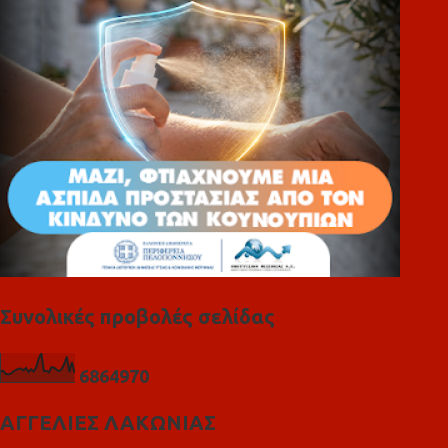
ι
α
Συνολικές προβολές σελίδας
6
8
6
4
9
7
0
ΑΓΓΕΛΙΕΣ ΛΑΚΩΝΙΑΣ