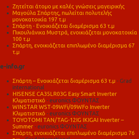
Ζητείται άτομο με καλές γνώσεις μαγειρικής
Μαγούλα Σπάρτης, πωλείται πολυτελής
μονοκατοικία 197 τ.μ
Σπάρτη - Ενοικιάζεται διαμέρισμα 63 τ.μ
Πικουλιάνικα Μυστρά, ενοικιάζεται μονοκατοικία
100 τ.μ
Σπάρτη, ενοικιάζεται επιπλωμένο διαμέρισμα 67
τ.μ
e-info.gr
Σπάρτη – Ενοικιάζεται διαμέρισμα 63 τ.μ
- Grad
international
HISENSE CA35LR03G Easy Smart Inverter
Κλιματιστικό
- euronics ΦΟΥΝΤΑΣ
WINSTAR WST-09WFi/09WFo Inverter
Κλιματιστικό
- euronics ΦΟΥΝΤΑΣ
TOYOTOMI TAN/TAG-12IG IKIGAI Inverter –
Summer
- euronics ΦΟΥΝΤΑΣ
Σπάρτη, ενοικιάζεται επιπλωμένο διαμέρισμα 76