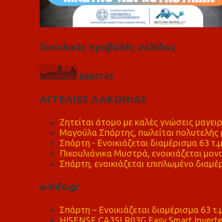
Συνολικές προβολές σελίδας
6
8
6
4
7
4
5
ΑΓΓΕΛΙΕΣ ΛΑΚΩΝΙΑΣ
Ζητείται άτομο με καλές γνώσεις μαγειρ
Μαγούλα Σπάρτης, πωλείται πολυτελής μ
Σπάρτη - Ενοικιάζεται διαμέρισμα 63 τ.
Πικουλιάνικα Μυστρά, ενοικιάζεται μονο
Σπάρτη, ενοικιάζεται επιπλωμένο διαμέρ
e-info.gr
Σπάρτη – Ενοικιάζεται διαμέρισμα 63 τ.
HISENSE CA35LR03G Easy Smart Inverte