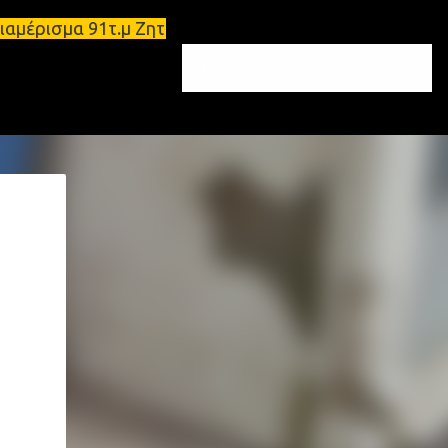
ι διαμέρισμα 91τ.μ Ζητούνται υπάλληλοι σε Μολάους