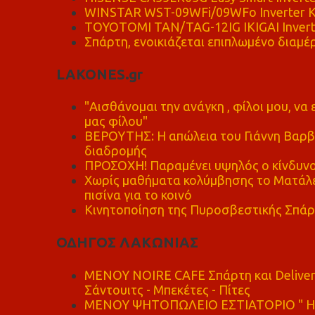
WINSTAR WST-09WFi/09WFo Inverter Κ
TOYOTOMI TAN/TAG-12IG IKIGAI Invert
Σπάρτη, ενοικιάζεται επιπλωμένο διαμέρ
LAKONES.gr
"Αισθάνομαι την ανάγκη , φίλοι μου, ν
μας φίλου"
ΒΕΡΟΥΤΗΣ: Η απώλεια του Γιάννη Βαρβι
διαδρομής
ΠΡΟΣΟΧΗ! Παραμένει υψηλός ο κίνδυνο
Χωρίς μαθήματα κολύμβησης το Ματάλει
πισίνα για το κοινό
Κινητοποίηση της Πυροσβεστικής Σπάρ
ΟΔΗΓΟΣ ΛΑΚΩΝΙΑΣ
MENOY NOIRE CAFE Σπάρτη και Delive
Σάντουιτς - Μπεκέτες - Πίτες
ΜΕΝΟΥ ΨΗΤΟΠΩΛΕΙΟ ΕΣΤΙΑΤΟΡΙΟ " Η 