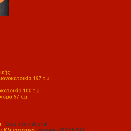
ικής
ονοκατοικία 197 τ.μ
μ
κατοικία 100 τ.μ
ισμα 67 τ.μ
μ
- Grad international
r Κλιματιστικό
- euronics ΦΟΥΝΤΑΣ