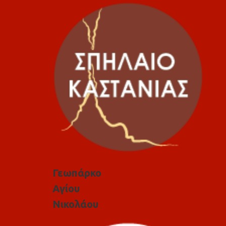
Γεωπάρκο
Αγίου
Νικολάου