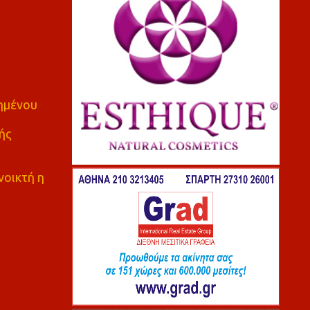
πημένου
ής
νοικτή η