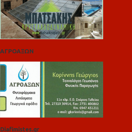
ΑΓΡΟΑΞΩΝ
Diafimistes.gr