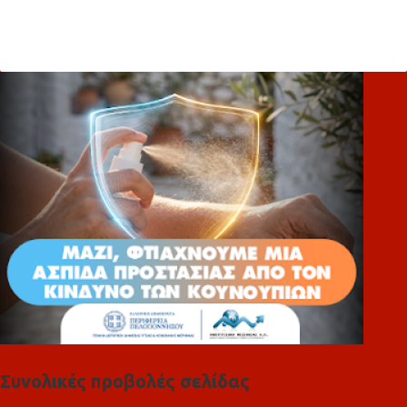
χ
ό
λ
ι
α
Συνολικές προβολές σελίδας