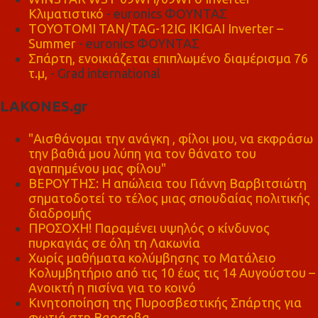
Κλιματιστικό
- euronics ΦΟΥΝΤΑΣ
TOYOTOMI TAN/TAG-12IG IKIGAI Inverter –
Summer
- euronics ΦΟΥΝΤΑΣ
Σπάρτη, ενοικιάζεται επιπλωμένο διαμέρισμα 76
τ.μ,
- Grad international
LAKONES.gr
"Αισθάνομαι την ανάγκη , φίλοι μου, να εκφράσω
την βαθιά μου λύπη για τον θάνατο του
αγαπημένου μας φίλου"
ΒΕΡΟΥΤΗΣ: Η απώλεια του Γιάννη Βαρβιτσιώτη
σηματοδοτεί το τέλος μιας σπουδαίας πολιτικής
διαδρομής
ΠΡΟΣΟΧΗ! Παραμένει υψηλός ο κίνδυνος
πυρκαγιάς σε όλη τη Λακωνία
Χωρίς μαθήματα κολύμβησης το Ματάλειο
Κολυμβητήριο από τις 10 έως τις 14 Αυγούστου –
Ανοικτή η πισίνα για το κοινό
Κινητοποίηση της Πυροσβεστικής Σπάρτης για
φωτιά στη Βαρσοβα