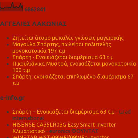
6
8
6
2
8
4
1
ΑΓΓΕΛΙΕΣ ΛΑΚΩΝΙΑΣ
Ζητείται άτομο με καλές γνώσεις μαγειρικής
Μαγούλα Σπάρτης, πωλείται πολυτελής
μονοκατοικία 197 τ.μ
Σπάρτη - Ενοικιάζεται διαμέρισμα 63 τ.μ
Πικουλιάνικα Μυστρά, ενοικιάζεται μονοκατοικία
100 τ.μ
Σπάρτη, ενοικιάζεται επιπλωμένο διαμέρισμα 67
τ.μ
e-info.gr
Σπάρτη – Ενοικιάζεται διαμέρισμα 63 τ.μ
- Grad
international
HISENSE CA35LR03G Easy Smart Inverter
Κλιματιστικό
- euronics ΦΟΥΝΤΑΣ
WINSTAR WST-09WFi/09WFo Inverter