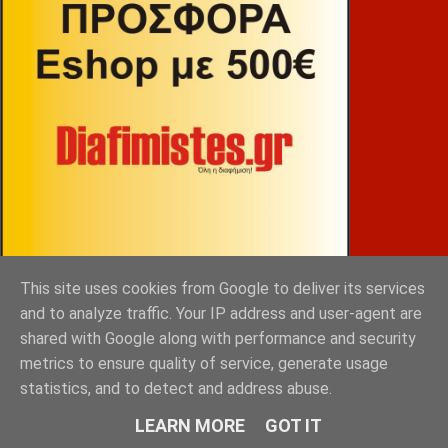
This site uses cookies from Google to deliver its services
and to analyze traffic. Your IP address and user-agent are
ΒΕΚΡΑΚΟΣ
shared with Google along with performance and security
metrics to ensure quality of service, generate usage
statistics, and to detect and address abuse.
LEARN MORE
GOT IT